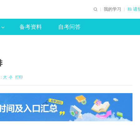
我的学习
Hi 请
备考资料
自考问答
排
体：
大
小
打印