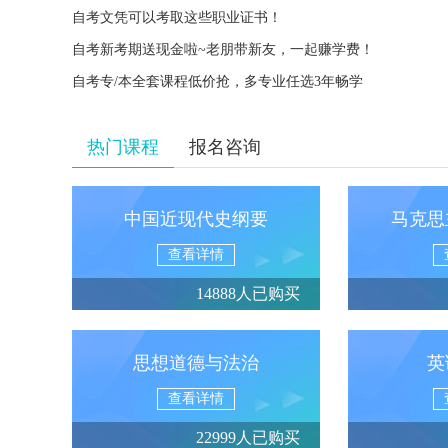
自考文凭可以考取这些职业证书！
自考新考期送现金啦~老朋带新友，一起赚学费！
自考专/本全套课程低价抢，多专业任选3年畅学
热门课程
报名咨询
中国近现代史纲要
马克思
查看详情
14888人已购买
思想道德与法治
英
查看详情
22999人已购买