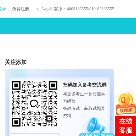
登录
免费注册
24小时客服：4008135555/010-82335555
关注添加
扫码加入备考交流群
与更多考生一起交流学
习经验
备战考试，获取试题及
资料