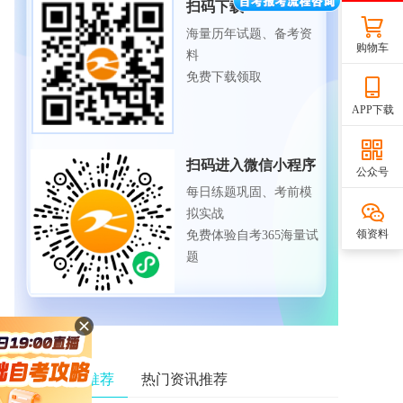
扫码下载APP
海量历年试题、备考资
购物车
料
免费下载领取
APP下载
扫码进入微信小程序
公众号
每日练题巩固、考前模
拟实战
领资料
免费体验自考365海量试
题
相关资讯推荐
热门资讯推荐