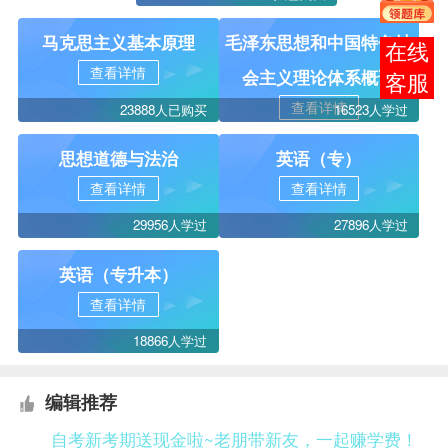
马克思主义基本原理
毛泽东思想和中国特色社
在线
查看详情
会主义理论体系概论
客服
查看详情
23888人已购买
16523人学过
思想道德与法治
英语（专）
查看详情
查看详情
29956人学过
27896人学过
英语（专升本）
查看详情
18866人学过
编辑推荐
自考新考期送现金啦~老朋带新友，一起赚学费！