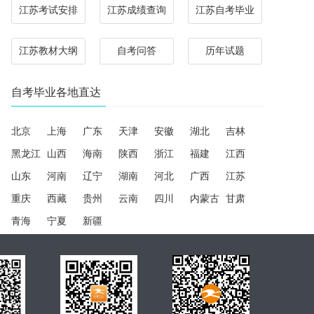
江苏考试安排
江苏成绩查询
江苏自考毕业
江苏教材大纲
自考问答
历年试题
自考毕业各地直达
北京
上海
广东
天津
安徽
湖北
吉林
黑龙江
山西
海南
陕西
浙江
福建
江西
山东
河南
辽宁
湖南
河北
广西
江苏
重庆
西藏
贵州
云南
四川
内蒙古
甘肃
青海
宁夏
新疆