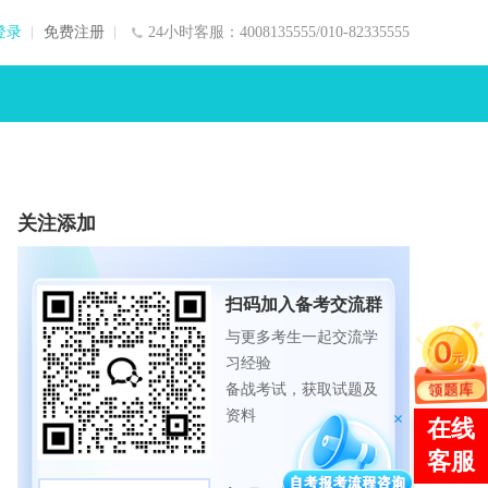
登录
免费注册
24小时客服：4008135555/010-82335555
关注添加
扫码加入备考交流群
与更多考生一起交流学
习经验
备战考试，获取试题及
资料