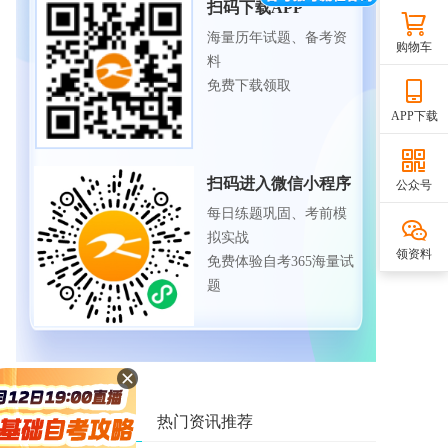
扫码下载APP
海量历年试题、备考资
购物车
料
免费下载领取
APP下载
扫码进入微信小程序
公众号
每日练题巩固、考前模
拟实战
领资料
免费体验自考365海量试
题
相关资讯推荐
热门资讯推荐