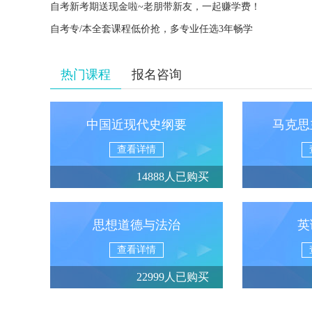
自考新考期送现金啦~老朋带新友，一起赚学费！
自考专/本全套课程低价抢，多专业任选3年畅学
热门课程
报名咨询
中国近现代史纲要
马克思
查看详情
14888人已购买
思想道德与法治
英
查看详情
22999人已购买