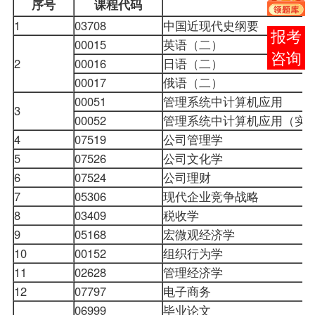
序号
课程
代码
课程名
1
03708
中国近现代史纲要
在线
00015
英语（二）
客服
2
00016
日语（二）
00017
俄语（二）
00051
管理系统中计算机应用
3
00052
管理系统中计算机应用（实
4
07519
公司管理学
5
07526
公司文化学
6
07524
公司理财
7
05306
现代企业竞争战略
8
03409
税收学
9
05168
宏微观经济学
10
00152
组织行为学
11
02628
管理经济学
12
07797
电子商务
06999
毕业论文