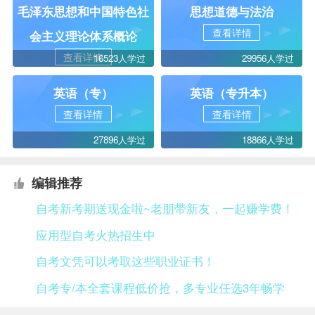
毛泽东思想和中国特色社
思想道德与法治
查看详情
会主义理论体系概论
查看详情
16523人学过
29956人学过
英语（专）
英语（专升本）
查看详情
查看详情
27896人学过
18866人学过
编辑推荐
自考新考期送现金啦~老朋带新友，一起赚学费！
应用型自考火热招生中
自考文凭可以考取这些职业证书！
自考专/本全套课程低价抢，多专业任选3年畅学