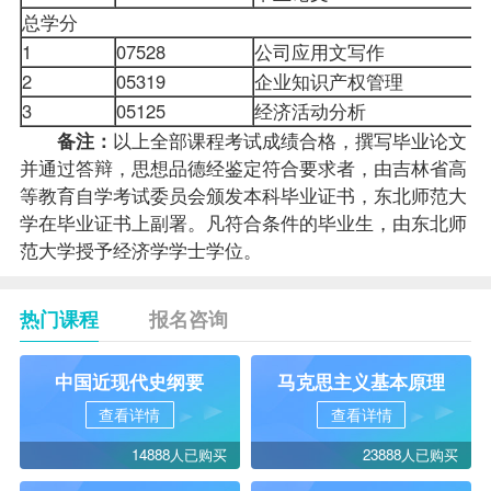
总学分
1
07528
公司
应用文写作
2
05319
企业知识产权管理
3
05125
经济活动分析
备注：
以上全部课程考试
成绩
合格，撰写毕业论文
并通过答辩，思想品德经鉴定符合要求者，由吉林省高
等教育自学考试委员会颁发本科毕业证书，东北师范大
学在毕业证书上副署。凡符合条件的
毕业生
，由东北师
范大学授予经济学学士
学位
。
热门课程
报名咨询
中国近现代史纲要
马克思主义基本原理
查看详情
查看详情
14888人已购买
23888人已购买