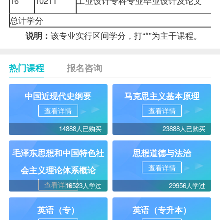
16
10211
工业设计专科专业毕业设计及论文
总计学分
该专业实行区间学分，打“*”为主干课程。
说明：
热门课程
报名咨询
中国近现代史纲要
马克思主义基本原理
查看详情
查看详情
14888人已购买
23888人已购买
毛泽东思想和中国特色社
思想道德与法治
查看详情
会主义理论体系概论
查看详情
16523人学过
29956人学过
英语（专）
英语（专升本）