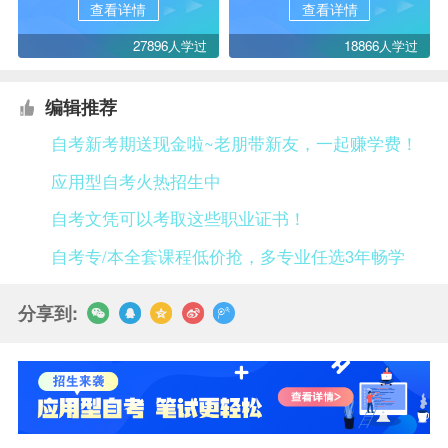
查看详情
查看详情
27896人学过
18866人学过
编辑推荐
自考新考期送现金啦~老朋带新友，一起赚学费！
应用型自考火热招生中
自考文凭可以考取这些职业证书！
自考专/本全套课程低价抢，多专业任选3年畅学
分享到: