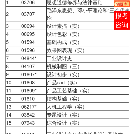
1
03706
思想道德修养与法律基础
毛泽东思想、邓小平理论和“三个代表”
2
03707
在线
论
客服
3
00694
设计素描（实）
4
00695
设计色彩（实）
5
01594
基础构成（实）
6
01596
效果图表现（实）
7
04844*
工业设计史
8
04107
机械制图（三）
9
01607*
设计初步（实）
10
01608
产品cad（实）
11
01609*
产品工艺基础（实）
12
01610
结构基础（实）
13
06217*
人机工程学（实）
14
03842
专题设计（实）
15
07943
综合设计（实）