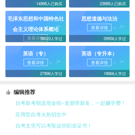
14888人已购买
23888人已购买
毛泽东思想和中国特色社
思想道德与法治
查看详情
会主义理论体系概论
查看详情
16523人学过
29956人学过
英语（专）
英语（专升本）
查看详情
查看详情
27896人学过
18866人学过
编辑推荐
自考新考期送现金啦~老朋带新友，一起赚学费！
应用型自考火热招生中
自考文凭可以考取这些职业证书！