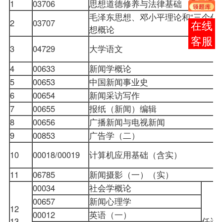
1
03706
思想道德修养与法律基础
毛泽东思想、邓小平理论和“三个代
2
03707
报考
想概论
咨询
3
04729
大学语文
4
00633
新闻学概论
5
00653
中国新闻事业史
6
00654
新闻采访写作
7
00655
报纸（新闻）编辑
8
00656
广播新闻与电视新闻
9
00853
广告学（二）
10
00018/00019
计算机应用基础
（含实）
11
06785
新闻摄影
（一）（实）
00034
社会学概论
00657
新闻心理学
12
00012
英语（一）
13
任