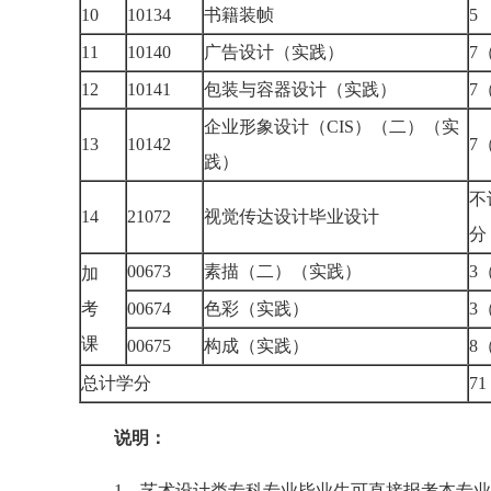
10
10134
书籍装帧
11
10140
广告设计（实践）
7
12
10141
包装与容器设计（实践）
7
企业形象设计（CIS）（二）（实
13
10142
7
践）
不
14
21072
视觉传达设计毕业设计
00673
素描（二）（实践）
3
加
考
00674
色彩（实践）
3
课
00675
构成（实践）
8
总计学分
7
说明：
1、艺术设计类专科专业毕业生可直接报考本专业