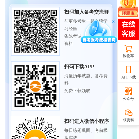
扫码加入备考交流群
与更多考生一起交流学
习经验
备战考试，获取试题及
资料
购物车
扫码下载APP
海量历年试题、备考资
APP下载
料
免费下载领取
公众号
领资料
扫码进入微信小程序
每日练题巩固、考前模
拟实战