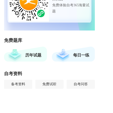
免费体验自考365海量试
题
免费题库
历年试题
每日一练
自考资料
备考资料
免费试听
自考问答