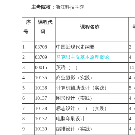
主考院校：
浙江科技学院
序
课程代
课程名称
号
码
1
03708
中国近现代史纲要
2
03709
马克思主义基本原理概论
3
00015
英语（二）
1
4
10135
商业摄影（实践）
4
5
10136
计算机辅助设计（实践）
5
6
10137
图形设计（实践）
4
7
10138
标志设计（二）（实践）
4
8
10132
电脑印刷设计
9
10139
编排设计（实践）
4