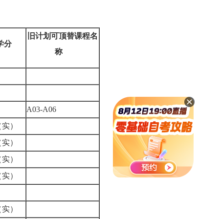
旧计划可顶替课程名
学分
称
2
4
4
A03-A06
（实）
（实）
（实）
（实）
4
（实）