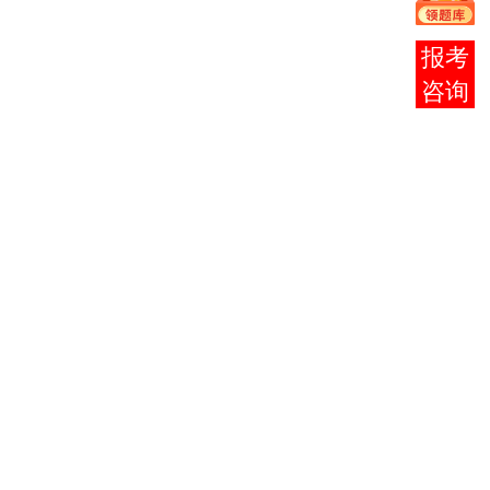
英语
020119
3
00015
14
0
（二）
在线
管理系
统中计
客服
020119
4
00051
4
1
算机应
用
餐饮经
020119
5
00985
济学导
6
0
论
中国饮
020119
6
00986
6
0
食文化
画法几
020119
7
00706
何及工
6
0
程制图
餐饮企
020119
8
09008
业信息
6
0
管理
餐饮企