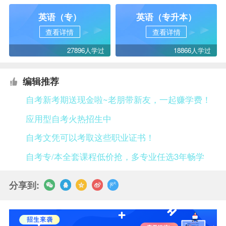
英语（专）
英语（专升本）
查看详情
查看详情
27896人学过
18866人学过
编辑推荐
自考新考期送现金啦~老朋带新友，一起赚学费！
应用型自考火热招生中
自考文凭可以考取这些职业证书！
自考专/本全套课程低价抢，多专业任选3年畅学
分享到: