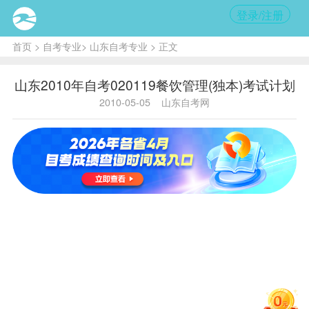
登录/注册
首页
>
自考专业
>
山东自考专业
> 正文
山东2010年自考020119餐饮管理(独本)考试计划
2010-05-05
山东自考网
实践
专业代
序
课程
代
课程名
学
学
码
号
码
称
分
分
中国近
020119
1
03708
现代史
2
0
纲要
马克思
020119
2
03709
主义基
4
0
本原理