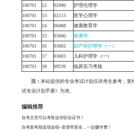
100701
12
02996
护理伦理学
100701
13
02113
医学心理学
100701
14
00488
健康教育学
100701
15
03000
营养学
100701
16
03002
妇产科护理学（一）
100701
17
03003
儿科护理学（一）
100701
18
09539
临床实习考核
注：
本站提供的专业考试计划仅供考生参考，更
试专业计划手册》为准。
编辑推荐
自考文凭可以考取这些职业证书！
自考新考期送现金啦~老朋带新友，一起赚学费！