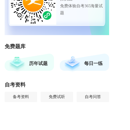
免费体验自考365海量试
题
免费题库
历年试题
每日一练
自考资料
备考资料
免费试听
自考问答