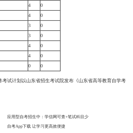
4
0
4
0
3
0
3
0
4
0
4
0
0
0
终考试计划以山东省招生考试院发布《山东省高等教育自学考
应用型自考招生中：学信网可查+笔试科目少
自考App下载 让学习更高效便捷