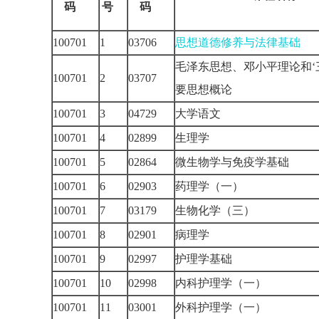
码
号
码
100701
1
03706
思想道德修养与法律基础
毛泽东思想、邓小平理论和‘
100701
2
03707
要思想概论
100701
3
04729
大学语文
100701
4
02899
生理学
100701
5
02864
微生物学与免疫学基础
100701
6
02903
药理学（一）
100701
7
03179
生物化学（三）
100701
8
02901
病理学
100701
9
02997
护理学基础
100701
10
02998
内科护理学（一）
100701
11
03001
外科护理学（一）