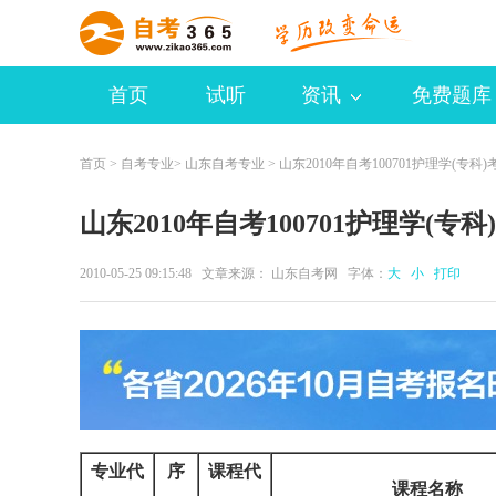
首页
试听
资讯
免费题库
首页
>
自考专业
>
山东自考专业
> 山东2010年自考100701护理学(专科
山东2010年自考100701护理学(专
2010-05-25 09:15:48 文章来源： 山东自考网 字体：
大
小
打印
专业代
序
课程代
课程名称