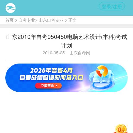
登录/注册
首页
>
自考专业
>
山东自考专业
> 正文
山东2010年自考050450电脑艺术设计(本科)考试
计划
2010-05-25
山东自考网
实践
专业代
序
课程
代
学
课程名称
学
码
号
码
分
分
中国近现代
050450
1
03708
2
0
史纲要
马克思主义
050450
2
03709
4
0
基本原理
050450
3
00015
英语（二）
14
0