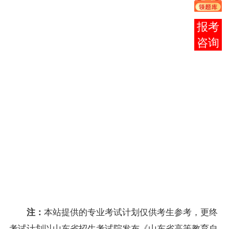
050450
4
05424
现代设计史
3
0
计算机辅助
050450
5
07075
10
5
在线
设计
客服
050450
6
05975
展示设计
5
0
050450
7
05423
装饰设计
4
0
050450
8
01863
FlashMX
6
0
050450
9
04488
3DSMAX
6
0
AUTOCAD
050450
10
05413
4
0
设计
050450
11
01932
CoreIDRAW
6
0
050450
12
04693
网页设计
4
0
050450
13
01858
图案
7
0
标志设计
050450
14
01859
7
0
（二）
050450
15
07999
毕业设计
0
0
本站提供的专业考试计划仅供考生参考，更终
注：
考试计划以山东省招生考试院发布《山东省高等教育自