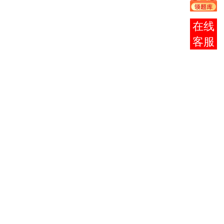
英语
050432
3
00015
14
0
（二）
在线
现代设
050432
4
05424
3
0
计史
客服
计算机
050432
5
07075
辅助设
10
5
计
展示设
050432
6
05975
5
0
计
装饰设
050432
7
05423
4
0
计
效果图
表现技
050432
8
01150
5
0
法（实
践）
室内设
050432
9
01861
计
7
0
（二）