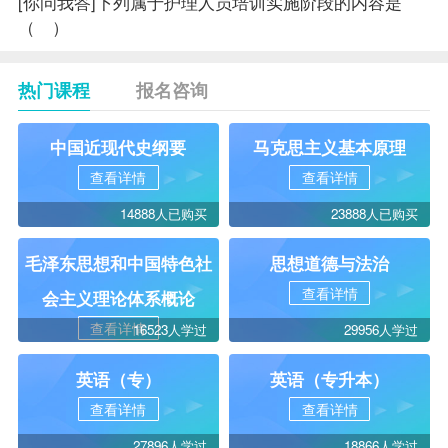
[你问我答]
下列属于护理人员培训实施阶段的内容是
（ ）
热门课程
报名咨询
中国近现代史纲要
马克思主义基本原理
查看详情
查看详情
14888人已购买
23888人已购买
毛泽东思想和中国特色社
思想道德与法治
查看详情
会主义理论体系概论
查看详情
16523人学过
29956人学过
英语（专）
英语（专升本）
查看详情
查看详情
27896人学过
18866人学过