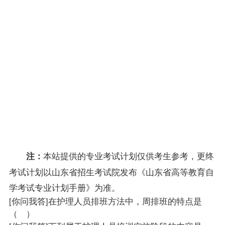
人体工
050432
10
01860
5
0
学
家具设
050432
11
01862
计
6
0
（一）
050432
12
01858
图案
7
0
标志设
050432
13
01859
计
7
0
（二）
毕业设
050432
14
09560
0
0
计
本站提供的专业考试计划仅供考生参考，更终
注：
考试计划以山东省招生考试院发布《山东省高等教育自
学考试专业计划手册》为准。
[你问我答]
在护理人员排班方法中，周排班的特点是
（ ）