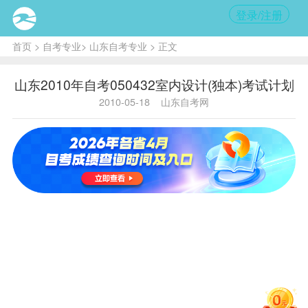
登录/注册
首页
>
自考专业
>
山东自考专业
> 正文
山东2010年自考050432室内设计(独本)考试计划
2010-05-18
山东自考网
实践
专业代
序
课程
代
课程名
学
学
码
号
码
称
分
分
中国近
050432
1
03708
现代史
2
0
纲要
马克思
050432
2
03709
主义基
4
0
本原理