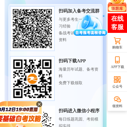
扫码加入备考交流群
与更多考生一起交流学
习经验
备战考试，获取试题及
资料
购物车
扫码下载APP
APP下载
海量历年试题、备考资
料
免费下载领取
公众号
领资料
扫码进入微信小程序
每日练题巩固、考前模
拟实战