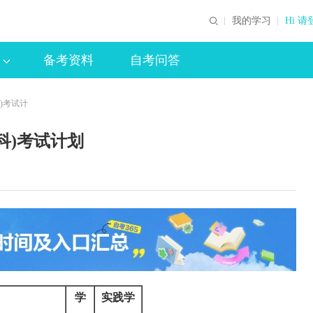
我的学习
Hi 请
备考资料
自考问答
科)考试计
专科)考试计划
学
实践学