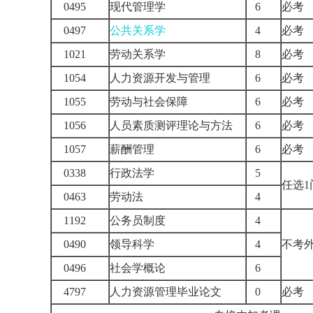
0495
现代管理学
6
必
0497
公共关系学
4
必
1021
劳动关系学
8
必
1054
人力资源开发与管理
6
必
1055
劳动与社会保障
6
必
1056
人员素质测评理论与方法
6
必
1057
薪酬管理
6
必
0338
行政法学
5
任选
0463
劳动法
4
1192
公务员制度
4
0490
领导科学
4
不考
0496
社会学概论
6
4797
人力资源管理毕业论文
0
必