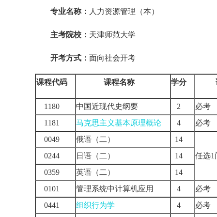
专业名称：
人力资源管理（本）
主考院校：
天津师范大学
开考方式：
面向社会开考
课程代码
课程名称
学分
1180
中国近现代史纲要
2
必
1181
马克思主义基本原理概论
4
必
0049
俄语（二）
14
0244
日语（二）
14
任选
0359
英语（二）
14
0101
管理系统中计算机应用
4
必
0441
组织行为学
4
必