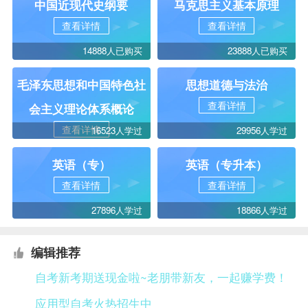
中国近现代史纲要
马克思主义基本原理
查看详情
查看详情
14888人已购买
23888人已购买
毛泽东思想和中国特色社
思想道德与法治
查看详情
会主义理论体系概论
查看详情
16523人学过
29956人学过
英语（专）
英语（专升本）
查看详情
查看详情
27896人学过
18866人学过
编辑推荐
自考新考期送现金啦~老朋带新友，一起赚学费！
应用型自考火热招生中