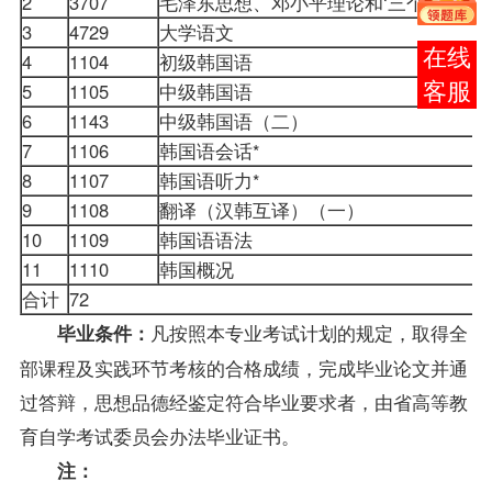
2
3707
毛泽东思想、邓小平理论和‘三个代表’
3
4729
大学语文
报考
4
1104
初级韩国语
5
1105
中级韩国语
咨询
6
1143
中级韩国语（二）
7
1106
韩国语会话*
8
1107
韩国语听力*
9
1108
翻译（汉韩互译）（一）
10
1109
韩国语语法
11
1110
韩国概况
合计
72
凡按照本专业考试计划的规定，取得全
毕业条件：
部课程及实践环节考核的合格
成绩
，完成毕业论文并通
过答辩，思想品德经鉴定符合毕业要求者，由省高等教
育自学考试委员会办法毕业证书。
注：