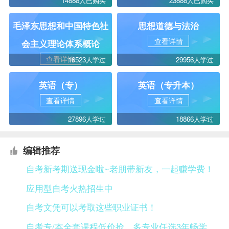
14888人已购买
23888人已购买
毛泽东思想和中国特色社
思想道德与法治
查看详情
会主义理论体系概论
查看详情
16523人学过
29956人学过
英语（专）
英语（专升本）
查看详情
查看详情
27896人学过
18866人学过
编辑推荐
自考新考期送现金啦~老朋带新友，一起赚学费！
应用型自考火热招生中
自考文凭可以考取这些职业证书！
自考专/本全套课程低价抢，多专业任选3年畅学