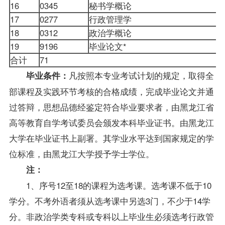
16
0345
秘书学概论
17
0277
行政管理学
18
0312
政治学概论
19
9196
毕业论文*
0
合计
71
凡按照本专业考试计划的规定，取得全
毕业条件：
部课程及实践环节考核的合格
成绩
，完成毕业论文并通
过答辩，思想品德经鉴定符合毕业要求者，由黑龙江省
高等教育自学考试委员会颁发本科毕业证书。由黑龙江
大学在毕业证书上副署。其学业水平达到国家规定的
学
位
标准，由黑龙江大学授予学士学位。
注：
1、序号12至18的课程为选考课。选考课不低于10
学分。不考外语者须从选考课中另选3门，不少于14学
分。非政治学类专科或专科以上
毕业生
必须选考行政管