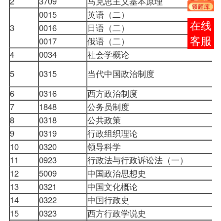
2
3709
马克思主义基本原理
0015
英语（二）
报考
3
0016
日语（二）
0017
俄语（二）
咨询
4
0034
社会学概论
5
0315
当代中国政治制度
6
0316
西方政治制度
7
1848
公务员制度
8
0318
公共
政策
9
0319
行政组织理论
10
0320
领导科学
11
0923
行政法与行政诉讼法（一）
12
5009
中国政治思想史
13
0321
中国文化概论
14
0322
中国行政史
15
0323
西方行政学说史