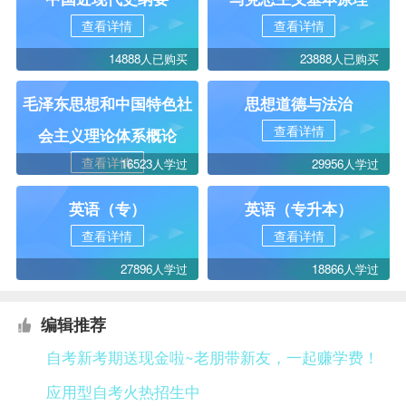
查看详情
查看详情
14888人已购买
23888人已购买
毛泽东思想和中国特色社
思想道德与法治
查看详情
会主义理论体系概论
查看详情
16523人学过
29956人学过
英语（专）
英语（专升本）
查看详情
查看详情
27896人学过
18866人学过
编辑推荐
自考新考期送现金啦~老朋带新友，一起赚学费！
应用型自考火热招生中