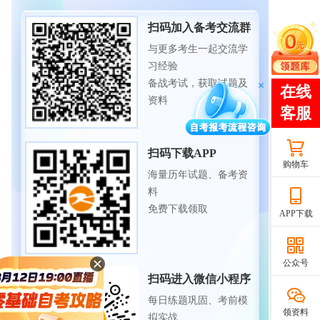
扫码加入备考交流群
与更多考生一起交流学
习经验
备战考试，获取试题及
资料
扫码下载APP
购物车
海量历年试题、备考资
料
免费下载领取
APP下载
公众号
扫码进入微信小程序
每日练题巩固、考前模
领资料
拟实战