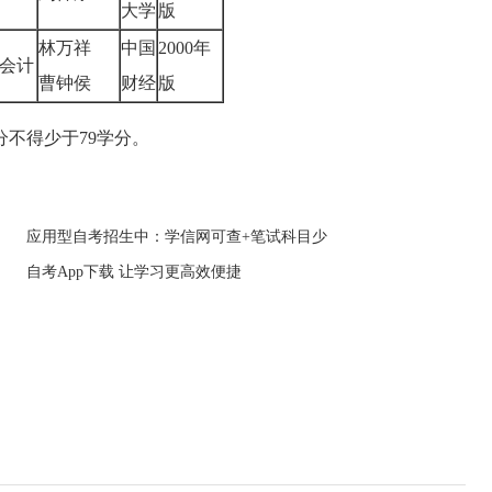
大学
版
林万祥
中国
2000年
会计
曹钟侯
财经
版
分不得少于79学分。
应用型自考招生中：学信网可查+笔试科目少
自考App下载 让学习更高效便捷