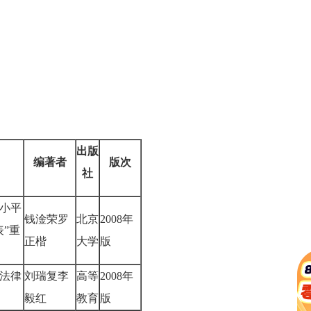
出版
编著者
版次
社
小平
钱淦荣罗
北京
2008年
表”重
正楷
大学
版
法律
刘瑞复李
高等
2008年
毅红
教育
版