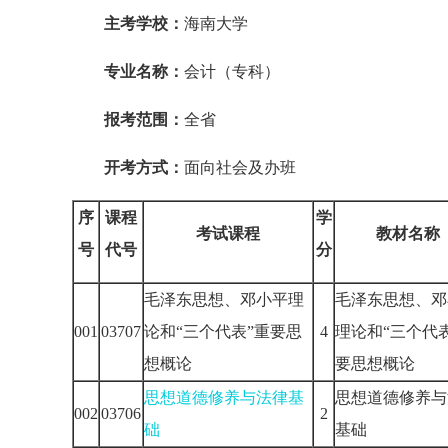
主考学校：
海南大学
专业名称：
会计（专科）
报考范围：
全省
开考方式：
面向社会及办班
序
课程
学
考试课程
教材名称
号
代号
分
毛泽东思想、邓小平理
毛泽东思想、邓
001
03707
论和“三个代表”重要思
4
理论和“三个代
想概论
要思想概论
思想道德修养与法律基
思想道德修养与
002
03706
2
础
基础