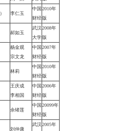
中国
2010年
）
李仁玉
财经
版
武汉
2008年
郝如玉
大学
版
杨金观
中国
2007年
宗文龙
财经
版
中国
2010年
林莉
财经
版
王庆成
中国
2006年
李相国
财经
版
中国
20099年
余绪莲
财经
版
武汉
2005年
刘仲康