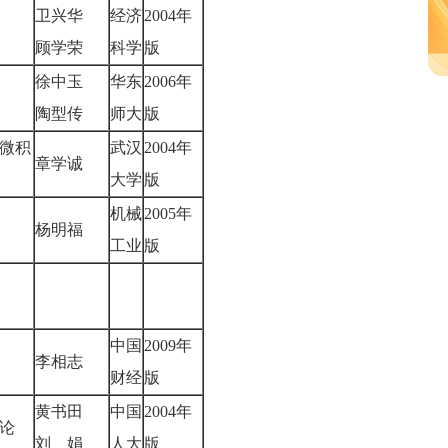
卫兴华
经济
2004年
顾学荣
科学
版
徐中玉
华东
2006年
陶型传
师大
版
微积
武汉
2004年
章学诚
大学
版
机械
2005年
杨明福
工业
版
中国
2009年
李相志
财经
版
黄书田
中国
2004年
论
刘 娟
人大
版