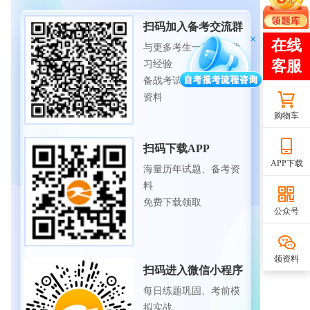
扫码加入备考交流群
与更多考生一起交流学
习经验
备战考试，获取试题及
资料
购物车
扫码下载APP
APP下载
海量历年试题、备考资
料
免费下载领取
公众号
领资料
扫码进入微信小程序
每日练题巩固、考前模
拟实战