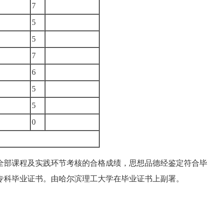
7
5
5
7
6
5
5
0
全部课程及实践环节考核的合格成绩，思想品德经鉴定符合毕
专科毕业证书。由哈尔滨理工大学在毕业证书上副署。