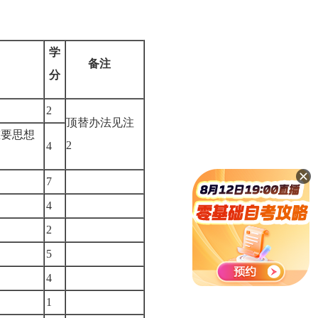
学
备注
分
2
顶替办法见注
重要思想
2
4
7
4
2
5
4
1