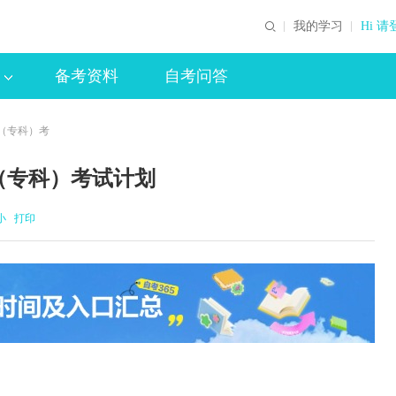
我的学习
Hi 请
备考资料
自考问答
销（专科）考
（专科）考试计划
小
打印