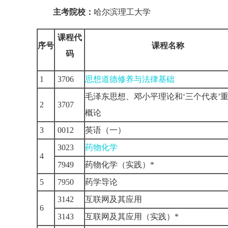
主考院校：
哈尔滨理工大学
课程代
序号
课程名称
码
1
3706
思想道德修养与法律基础
毛泽东思想、邓小平理论和‘三个代表’
2
3707
概论
3
0012
英语（一）
3023
药物化学
4
7949
药物化学（实践）*
5
7950
药学导论
3142
互联网及其应用
6
3143
互联网及其应用（实践）*