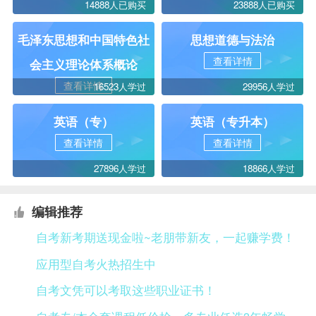
14888人已购买
23888人已购买
毛泽东思想和中国特色社
思想道德与法治
查看详情
会主义理论体系概论
查看详情
16523人学过
29956人学过
英语（专）
英语（专升本）
查看详情
查看详情
27896人学过
18866人学过
编辑推荐
自考新考期送现金啦~老朋带新友，一起赚学费！
应用型自考火热招生中
自考文凭可以考取这些职业证书！