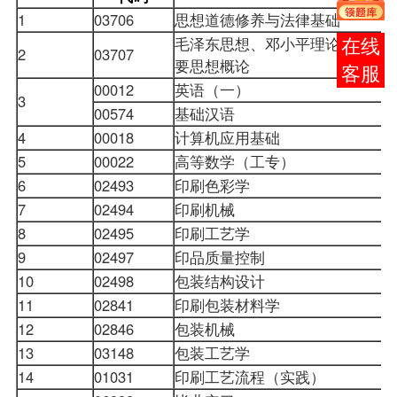
1
03706
思想道德修养与法律基础
毛泽东思想、邓小平理论和“三个
报考
2
03707
要思想概论
咨询
00012
英语（一）
3
00574
基础汉语
4
00018
计算机应用基础
5
00022
高等数学（工专）
6
02493
印刷色彩学
7
02494
印刷机械
8
02495
印刷工艺学
9
02497
印品质量控制
10
02498
包装结构设计
11
02841
印刷包装材料学
12
02846
包装机械
13
03148
包装工艺学
14
01031
印刷工艺流程（实践）