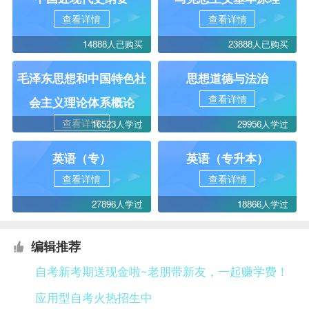
查看详情
查看详情
14888人已购买
23888人已购买
毛泽东思想和中国特色社
思想道德与法治
查看详情
会主义理论体系概论
查看详情
16523人学过
29956人学过
英语（专）
英语（专升本）
查看详情
查看详情
27896人学过
18866人学过
编辑推荐
自考新考期送现金啦~老朋带新友，一起赚学费！
应用型自考火热招生中