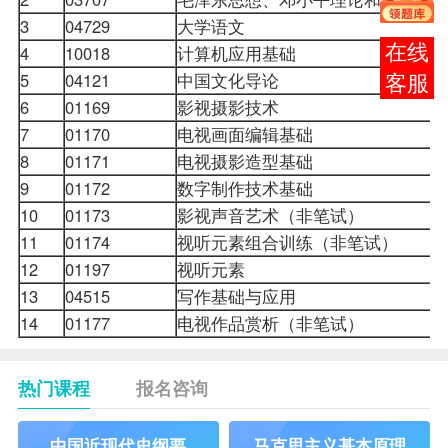
3
04729
大学语文
报考
4
10018
计算机应用基础
5
04121
中国文化导论
咨询
6
01169
影视摄影技术
7
01170
电视画面编辑基础
8
01171
电视摄影造型基础
9
01172
数字制作技术基础
10
01173
影视声音艺术（非笔试）
11
01174
视听元素组合训练（非笔试）
12
01197
视听元素
13
04515
写作基础与应用
14
01177
电视作品赏析（非笔试）
热门课程
报名咨询
中国近现代史纲要
马克思主义基本原理