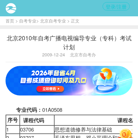
登录/注册
首页
>
自考专业
>
北京自考专业
> 正文
北京2010年自考广播电视编导专业（专科）考试
计划
2009-12-24
北京市自考办
01A0508
专业代码：
序号
课程
代码
课程名
1
03706
思想道德修养与法律基础
2
03707
毛泽东思想、邓小平理论和“三个