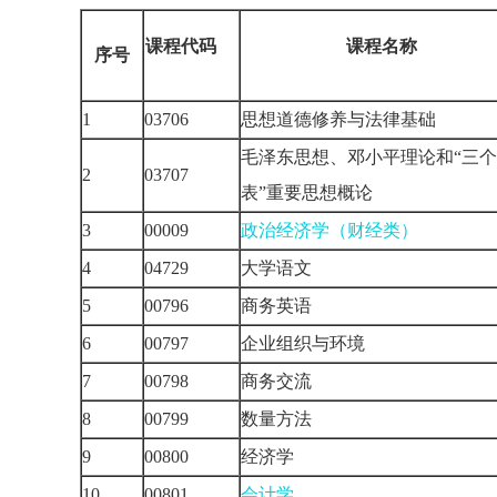
课程代码
课程名称
序号
1
03706
思想道德修养与法律基础
毛泽东思想、邓小平理论和“三
2
03707
表”重要思想概论
3
00009
政治经济学（财经类）
4
04729
大学语文
5
00796
商务英语
6
00797
企业组织与环境
7
00798
商务交流
8
00799
数量方法
9
00800
经济学
10
00801
会计学