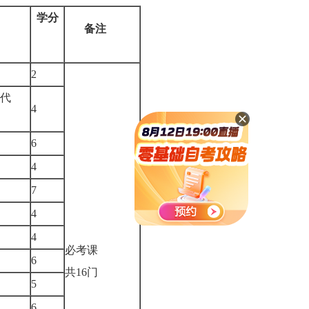
学分
备注
2
个代
4
6
4
7
4
4
必考课
6
共16门
5
6