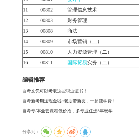
11
00802
管理信息技术
12
00803
财务管理
13
00808
商法
14
00809
市场营销（二）
15
00810
人力资源管理（二）
16
00811
国际贸易
实务（二）
编辑推荐
自考文凭可以考取这些职业证书！
自考新考期送现金啦~老朋带新友，一起赚学费！
自考专/本全套课程低价抢，多专业任选3年畅学
分享到：