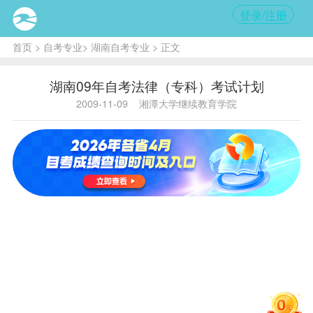
登录/注册
首页
>
自考专业
>
湖南自考专业
> 正文
湖南09年自考法律（专科）考试计划
2009-11-09
湘潭大学继续教育学院
课程名
原开考
序
课程
称[过
备
计划中
号
代码
渡课程
注
课程
代号]
毛泽东
思想、
邓小平
001哲
理论
学,0001
1
3707
和“三
马克思
1