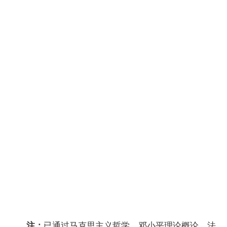
民事诉
338
民事
10
0243
讼法学
诉讼法
[338]
学
340婚姻
法、349
公证律
行政法
师制
11
0261
学
度、431
[354]
普通逻
辑、342
法律逻
辑
经济法
339经济
12
0244
概论
法学
[850]
国际法
341
国际
13
0247
[341]
法
学
已通过马克思主义哲学、邓小平理论概论、法
注：