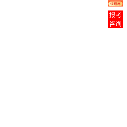
个代
主义哲
表”重
学原理
在线
要思想
概论
客服
002政治
经济
学,0002
2
邓小平
理论概
论
0003法
思想道
律基础
德修养
与思想
2
3706
3
与法律
道德修
基础
养
（028）
大学语
331法律
3
0010
文