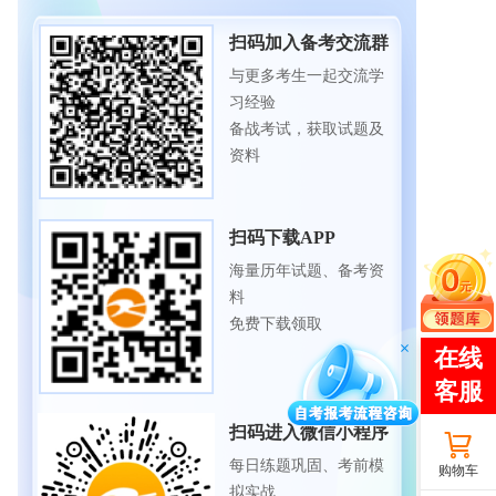
扫码加入备考交流群
与更多考生一起交流学
习经验
备战考试，获取试题及
资料
扫码下载APP
海量历年试题、备考资
料
免费下载领取
扫码进入微信小程序
每日练题巩固、考前模
购物车
拟实战