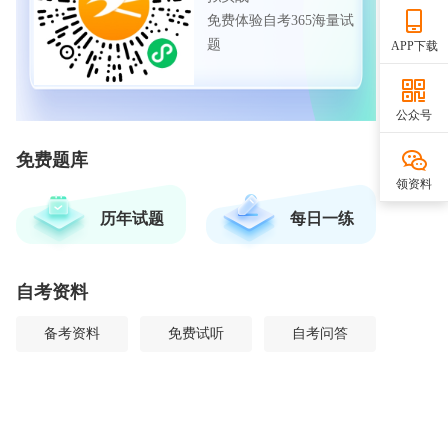
免费体验自考365海量试
题
APP下载
公众号
免费题库
领资料
历年试题
每日一练
自考资料
备考资料
免费试听
自考问答