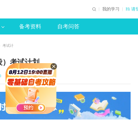
我的学习
Hi 请
备考资料
自考问答
）考试计
段）考试计划
印