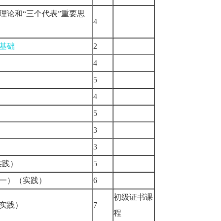
理论和“三个代表”重要思
4
基础
2
4
5
4
5
3
3
实践）
5
一）（实践）
6
初级证书课
实践）
7
程