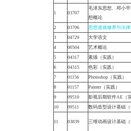
毛泽东思想、邓小平
1
03707
想概论
2
03706
思想道德修养与法律
3
04729
大学语文
4
00504
艺术概论
5
04317
素描（实践）
6
04315
色彩（实践）
7
01156
Photoshop（实践）
8
01157
Painter（实践）
9
09510
影视后期软件AE（
10
09511
数码造型设计基础（
11
03839
三维动画设计基础（