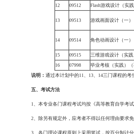
12
09512
Flash游戏设计（实
13
09513
游戏画面设计（一）
14
09514
角色动画设计（一）
15
09515
三维游戏设计（实践
16
07998
毕业考核（实践）（
说明：
通过本计划中的11、13、14三门课程的
五、考试方法
1、本专业各门课程考试均按《高等教育自学考试
2、除另有规定外，应考者不得以任何理由要求免
3、各门理论课程原则上采用笔试，按百分制计分，