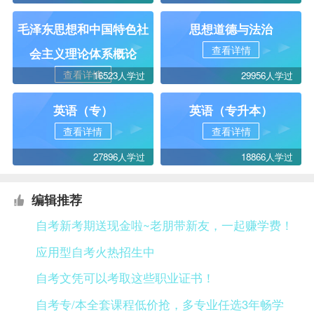
毛泽东思想和中国特色社
思想道德与法治
查看详情
会主义理论体系概论
查看详情
16523人学过
29956人学过
英语（专）
英语（专升本）
查看详情
查看详情
27896人学过
18866人学过
编辑推荐
自考新考期送现金啦~老朋带新友，一起赚学费！
应用型自考火热招生中
自考文凭可以考取这些职业证书！
自考专/本全套课程低价抢，多专业任选3年畅学