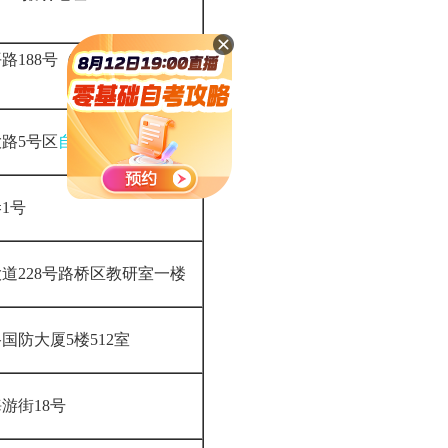
路188号（教育局大楼8
路5号区
自考办
内
巷1号
道228号路桥区教研室一楼
国防大厦5楼512室
海游街18号