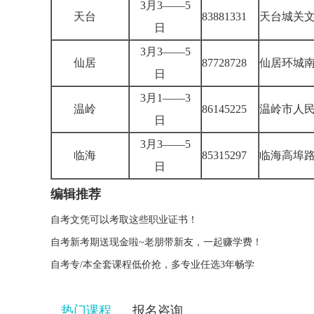
3月3——5
天台
83881331
天台城关文
日
3月3——5
仙居
87728728
仙居环城南
日
3月1——3
温岭
86145225
温岭市人
日
3月3——5
临海
85315297
临海高埠
日
编辑推荐
自考文凭可以考取这些职业证书！
自考新考期送现金啦~老朋带新友，一起赚学费！
自考专/本全套课程低价抢，多专业任选3年畅学
热门课程
报名咨询