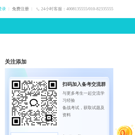
登录
免费注册
24小时客服：4008135555/010-82335555
关注添加
扫码加入备考交流群
与更多考生一起交流学
习经验
备战考试，获取试题及
资料