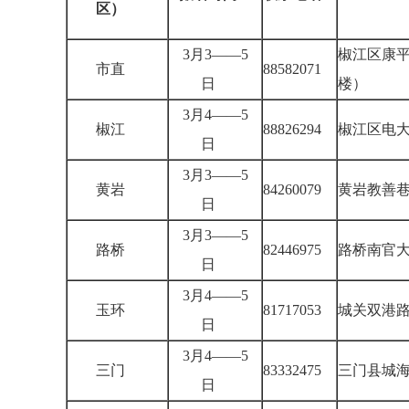
区）
3月3——5
椒江区康平
市直
88582071
日
楼）
3月4——5
椒江
88826294
椒江区电大
日
3月3——5
黄岩
84260079
黄岩教善
日
3月3——5
路桥
82446975
路桥南官大
日
3月4——5
玉环
81717053
城关双港路
日
3月4——5
三门
83332475
三门县城
日