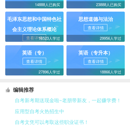
14888人已购买
23888人已购买
毛泽东思想和中国特色社
思想道德与法治
查看详情
会主义理论体系概论
查看详情
16523人学过
29956人学过
英语（专）
英语（专升本）
查看详情
查看详情
27896人学过
18866人学过
编辑推荐
自考新考期送现金啦~老朋带新友，一起赚学费！
应用型自考火热招生中
自考文凭可以考取这些职业证书！