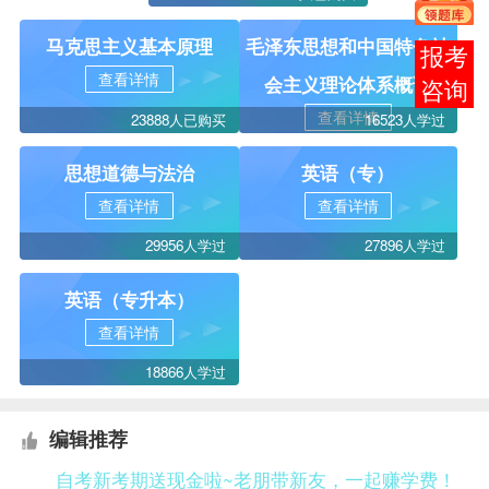
马克思主义基本原理
毛泽东思想和中国特色社
报考
查看详情
会主义理论体系概论
咨询
查看详情
23888人已购买
16523人学过
思想道德与法治
英语（专）
查看详情
查看详情
29956人学过
27896人学过
英语（专升本）
查看详情
18866人学过
编辑推荐
自考新考期送现金啦~老朋带新友，一起赚学费！