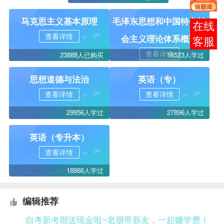
马克思主义基本原理
毛泽东思想和中国特色社
报考
查看详情
会主义理论体系概论
咨询
查看详情
23888人已购买
16523人学过
思想道德与法治
英语（专）
查看详情
查看详情
29956人学过
27896人学过
英语（专升本）
查看详情
18866人学过
编辑推荐
自考新考期送现金啦~老朋带新友，一起赚学费！