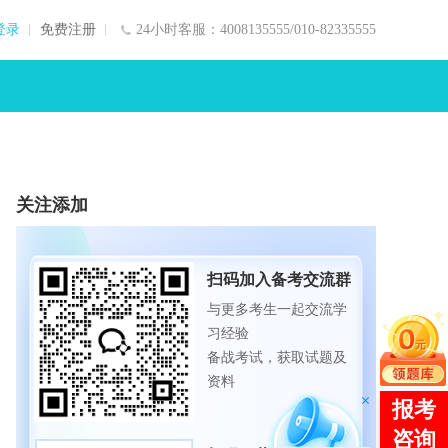
登录
免费注册
24小时客服：4008135555/010-82335555
关注添加
扫码加入备考交流群
与更多考生一起交流学
习经验
备战考试，获取试题及
资料