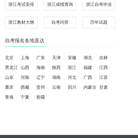
浙江考试安排
浙江成绩查询
浙江自考毕业
浙江教材大纲
自考问答
历年试题
自考报名各地直达
北京
上海
广东
天津
安徽
湖北
吉林
黑龙江
山西
海南
陕西
浙江
福建
江西
山东
河南
辽宁
湖南
河北
广西
江苏
重庆
西藏
贵州
云南
四川
内蒙古
甘肃
青海
宁夏
新疆