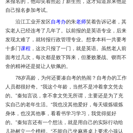
来报名的，他却笑着照起了新生照，这才知道原来他是
自己报名参加考试。
沿江工业开发区
自考办
的朱
老师
笑着告诉记者，其
实老人已经连考了几年了。以前报的是
英语专业
，后来
发现太难了，就转报
行政管理专业
。想拿本科一共要考
十多门
课程
，这次只报了一门，就是英语。虽然老人前
面考过几次，每次都是败下阵来，但屡败屡战、锲而不
舍的精神还是挺让人钦佩的。
78岁高龄，为何还要凑自考的热闹？自考办的工作
人员都很好奇。“我这个年龄，当然不是冲着拿文凭去
的。”秦知言说，拿不拿文凭无所谓，主要还是为了充
实自己的老年生活。“我也没其他爱好，每天锻炼锻炼
身体，也没其他事，看看书学习学习，我觉得挺好
的。”秦知言还有一个想法，就是用自己的实际行动给
儿孙树立一个榜样。“不能自己坐麻将桌上要求小孩认