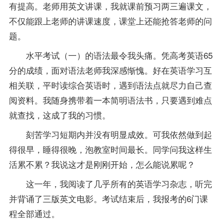
有提高。
老师
用英文讲课，我就课前预习两三遍课文，
不仅能跟上老师的讲课速度，课堂上还能抢答老师的问
题。
水平考试（一）的语法最令我头痛。凭高考英语65
分的
成绩
，面对语法老师我深感惭愧。好在英语学习互
相关联，平时读综合英语时，遇到语法点就尽力自己查
阅资料。我随身携带着一本简明语法书，只要遇到难点
就查找，这成了我的习惯。
刻苦学习短期内并没有明显成效。可我依然做到起
得很早，睡得很晚，泡教室时间最长。同学问我这样生
活累不累？我说这才是刚刚开始，怎么能说累呢？
这一年，我阅读了几乎所有的英语学习杂志，听完
并背诵了三版英文电影。考试结束后，我
报考
的6门
课
程
全部通过。