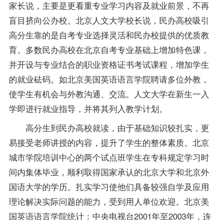
家长说，主要是更看重专业学习内容及就业前景，不再
盲目挤向公办校。北京人文大学校长说，民办高校吸引
高分生靠的是
自考专业
选择灵活和民办校提供的优质教
育。多数民办高校在
北京自考专业
基础上增加特色课，
并开设与专业结合的职业资格证书考试
课程
，增加学生
的就业砝码。如北京美国英语语言学院聘请多位外教，
使学生有机会与外教沟通、交流。人文大学在新生一入
学即进行就业
指导
，并将其列入教学计划。
高分生到民办高校就读，由于基础知识较扎实，更
易接受
老师
讲授的内容，提升了学生的整体素质。北京
城市学院培训中心的两个试点班学生在专科规定学习时
间内集体毕业，顺利取得国家承认的北京大学和北京外
国语大学的学历。扎实学习使他们具备较强自学及应用
理论解决实际问题的能力，受到用人单位欢迎。北京美
国英语语言学院统计：中央电视台2001年至2003年，连