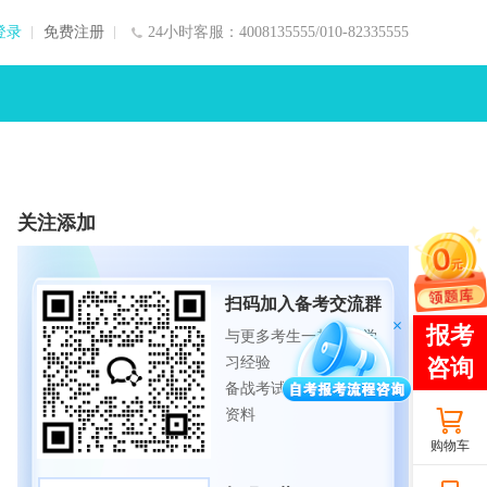
登录
免费注册
24小时客服：4008135555/010-82335555
关注添加
扫码加入备考交流群
与更多考生一起交流学
习经验
备战考试，获取试题及
资料
购物车