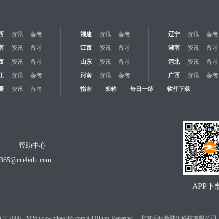
西
资讯
备考
福建
资讯
备考
辽宁
资讯
备考
南
资讯
备考
江西
资讯
备考
湖南
资讯
备考
西
资讯
备考
山东
资讯
备考
河北
资讯
备考
江
资讯
备考
河南
资讯
备考
广西
资讯
备考
疆
资讯
备考
指南
邮箱
每日一练
软件下载
帮助中心
o365@cdeledu.com
APP下
t
©
2000 -
2026
www.zikao365.com All Rights Reserved. 北京远程叁陆伍科技有限