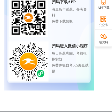
扫码下载APP
APP下载
海量历年试题、备考资
料
免费下载领取
公众号
领资料
扫码进入微信小程序
每日练题巩固、考前模
拟实战
免费体验自考365海量试
题