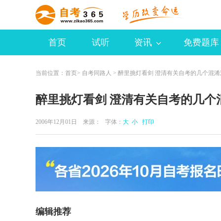
首页
试听
资讯
免费题库
当前位置：
首页
>
自考同路人
> 醉里挑灯看剑 澄清有关自考的几个混淆
醉里挑灯看剑 澄清有关自考的几个
2006年12月01日 来源：
字体：
大
小
打印
编辑推荐