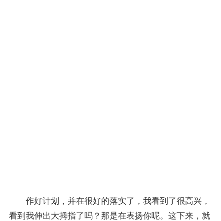
每次
都在
60
分往
上，
从而
顺利
毕业
了，
也祝
福同
学你
早日
顺利
毕业
啊！
作好计划，并在很好的落实了，我看到了很高兴，
看到我伸出大拇指了吗？那是在表扬你呢。这下来，就