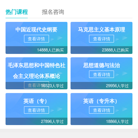
热门课程
报名咨询
中国近现代史纲要
马克思主义基本原理
查看详情
查看详情
14888人已购买
23888人已购买
毛泽东思想和中国特色社
思想道德与法治
查看详情
会主义理论体系概论
查看详情
16523人学过
29956人学过
英语（专）
英语（专升本）
查看详情
查看详情
27896人学过
18866人学过