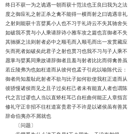
终日不获一为之诡遇一朝而获十范法也王良曰我为之法
度之御应礼之射正杀之禽不能得一横而射之曰诡遇非礼
之射则能获十言嬖奚小人也不习于礼诗云不失其驰舍矢
如破我不贯与小人乘请辞诗小雅车攻之篇也言御者不失
其驰驱之法则射者必中之顺毛而入顺毛而出一发贯藏应
矢而死者如破矣此君子之射也贯习也我不习与子人乘不
愿掌与嬖奚同乘故请辞御者且羞与射者比比而得禽兽虽
若丘陵弗为也如枉道而从彼何也孟子引此以喻陈代云：
御者尚知羞耻此射者不欲与比子如何欲使我枉正道而从
彼骄慢诸侯而见之且子过矣枉己者未有能直人者也谓陈
代之言过谬也人当以直矫枉耳己自枉曲何能正人章指言
修礼守正非招不往枉道富贵君子不许是以诸侯虽有善其
辞命伯夷亦不屑就也
〔问题〕