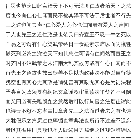
征羽也范氏曰此言治天下不可无法度仁政者治天下之法
度也今有仁心仁闻而民不被其泽不可法于后世者不行先
王之道也闻去声○仁心爱人之心也仁闻者有爱人之声闻
于人也先王之道仁政是也范氏曰齐宣王不忍一牛之死以
羊易之可谓有仁心梁武帝终日一食蔬素宗庙以面为犧牲
斷死刑必為之涕泣天下知其慈仁可谓有仁闻然而宣王之
时齐国不治武帝之末江南大乱其故何哉有仁心仁闻而不
行先王之道故也故曰徒善不足以为政徒法不能以自行徒
犹空也有其心无其政是谓徒善有其政无其心是为徒法程
子尝言为政须要有纲纪文章谨权审量读法平价皆不可阙
而又曰必有关雎麟趾之意然后可以行周官之法度正谓此
也诗云不愆不忘率由旧章遵先王之法而过者未之有也诗
大雅假乐之篇愆过也率循也章典法也所行不过差不遗忘
者以其循用旧典故也圣人既竭目力焉继之以规矩准绳以