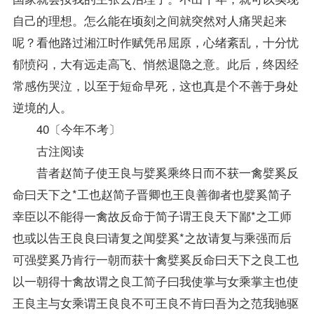
自己的理想。怎么能在顷刻之间就突然对人痛哭起来
呢？看他路过湘江时作赋凭吊屈原，心绪紊乱，十分忧
郁愤闷，大有远走高飞、悄然退隐之意。此后，终因经
常感伤哭泣，以至于短命早死，这也真是个不善于身处
逆境的人。
40〔今年不考〕
古注阅读
昔者赵简子使王良与嬖奚乘终日而不获一禽嬖奚反
命曰天下之*工也赵简子晋卿也王良善御者也嬖奚简子
幸臣以不能得一禽故反命于简子谓王良天下鄙*之工师
也或以告王良良曰请复之闻嬖奚*之故请复与乘强而后
可强嬖奚乃肯行一朝而获十禽嬖奚反命曰天下之良工也
以一朝得十禽故谓之良工简子曰我使掌与女乘掌主也使
王良主与女乘谓王良良不可王良不肯曰吾为之范我驰驱