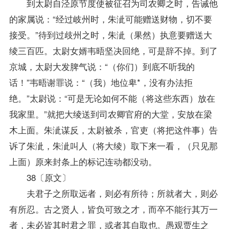
到太尉自泾原节度使被征召为司农卿之时，告诫他
的家属说：“经过岐州时，朱泚可能赠送财物，切不要
接受。”待到过歧州之时，朱泚（果然）执意要赠送大
绫三百匹。太尉女婿韦晤坚决回绝，可是辞不掉。到了
京城，太尉大发脾气说：“（你们）到底不听我的
话！”韦晤谢罪说：“（我）地位卑*，没有办法拒
绝。”太尉说：“可是无论如何不能（将这些东西）放在
我家里。”就把大绫送到司农卿官府的大堂，安放在梁
木上面。朱泚谋反，太尉被杀，官吏（将把这件事）告
诉了朱泚，朱泚叫人（将大绫）取下来一看，（只见那
上面）原来封条上的标记连动都没动。
38〔原文〕
夫君子之所取远者，则必有所待；所就者大，则必
有所忍。古之贤人，皆负可致之才，而卒不能行其万一
者，未必皆其时君之罪，或者其自取也。愚观贾生之