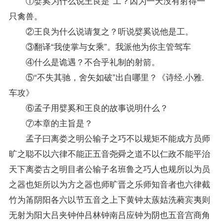
①嬖奚为什么说王良是*工？因为一天没有射得一
只禽兽。
②王良为什么说请复之？听说嬖奚说他是工。
③翻译“我使掌与女乘”。我派他为你主管驾车
④什么是诡遇？不合乎礼制的射箭。
⑤“不失其驰，舍矢如破”出自哪里？《诗经.小雅.
车攻》
⑥孟子用嬖奚和王良的故事说明什么？
⑦本章的主旨是？
孟子曰离娄之明公输子之巧不以规矩不能成方员师
旷之聪不以六律不能正五音尧舜之道不以仁政不能平治
天下离娄古之明目者公输子名班鲁之巧人也规所以为员
之器也矩所以为方之器也师旷晋之乐师知音者也六律截
竹为筩阴阳各六以节五音之上下黄钟太蔟姑洗蕤宾夷则
无射为阳大吕夹钟仲吕林钟南吕应钟为阴也五音宫商角