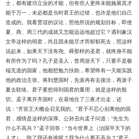
士，都有建功立业的才能，但有些人更终未能施展其才
能于万一，未必都是当时君王的过错，也许是他们自己
造成的。我看贾谊的议论，照他所说的规划目标，即使
夏、商、周三代的成就又怎能远远地超过它？遇到象汉
文帝这样的明君，尚且因未能尽才而郁郁死去，照这样
说起来，如果天下没有尧、舜那样的圣君，就终身不能
有所作为了吗？孔子是圣人，曾周游天下，只要不是极
端无道的国家，他都想勉力扶助，希望终有一天能实践
他的政治主张。将到楚国时，先派冉有去接洽，再派子
夏去联络。君子要想得到国君的重用，就是这样的殷
切。孟子离开齐国时，在昼地住了三夜才出走，还
说：“齐宣王大概会召见我的。”君子不忍心别离他的国
君，感情是这样的深厚。公孙丑向孟子问道：“先生为
什么不高兴？”孟子回答：“当今世界上（治国平天下的
人才），除了我还有谁呢？我为什么要不高兴？”君子