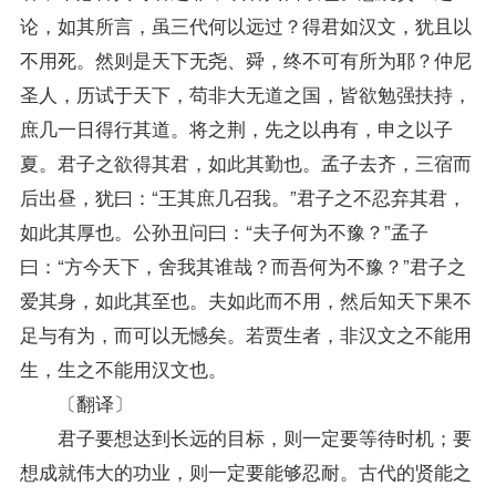
论，如其所言，虽三代何以远过？得君如汉文，犹且以
不用死。然则是天下无尧、舜，终不可有所为耶？仲尼
圣人，历试于天下，苟非大无道之国，皆欲勉强扶持，
庶几一日得行其道。将之荆，先之以冉有，申之以子
夏。君子之欲得其君，如此其勤也。孟子去齐，三宿而
后出昼，犹曰：“王其庶几召我。”君子之不忍弃其君，
如此其厚也。公孙丑问曰：“夫子何为不豫？”孟子
曰：“方今天下，舍我其谁哉？而吾何为不豫？”君子之
爱其身，如此其至也。夫如此而不用，然后知天下果不
足与有为，而可以无憾矣。若贾生者，非汉文之不能用
生，生之不能用汉文也。
〔翻译〕
君子要想达到长远的目标，则一定要等待时机；要
想成就伟大的功业，则一定要能够忍耐。古代的贤能之