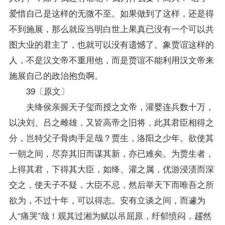
爱惜自己是这样的无微不至。如果做到了这样，还是得
不到施展，那么就应当明白世上果真已没有一个可以共
图大业的君主了，也就可以没有遗憾了。象贾谊这样的
人，不是汉文帝不重用他，而是贾谊不能利用汉文帝来
施展自己的政治抱负啊。
39〔原文〕
夫绛侯亲握天子玺而授之文帝，灌婴连兵数十万，
以决刘、吕之雌雄，又皆高帝之旧将，此其君臣相得之
分，岂特父子骨肉手足哉？贾生，洛阳之少年。欲使其
一朝之间，尽弃其旧而谋其新，亦已难矣。为贾生者，
上得其君，下得其大臣，如绛、灌之属，优游浸渍而深
交之，使天子不疑，大臣不忌，然后举天下而唯吾之所
欲为，不过十年，可以得志。安有立谈之间，而遽为
人“痛哭”哉！观其过湘为赋以吊屈原，纡郁愤闷，趯然