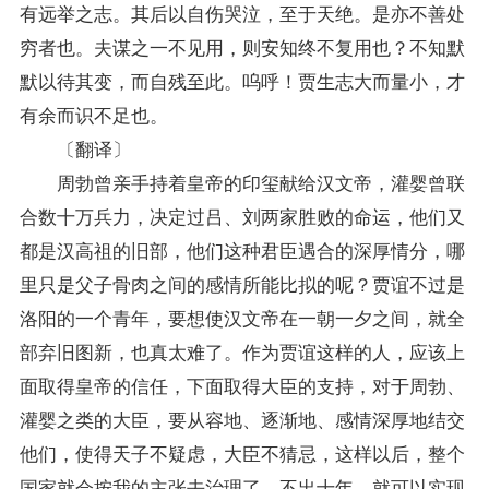
有远举之志。其后以自伤哭泣，至于天绝。是亦不善处
穷者也。夫谋之一不见用，则安知终不复用也？不知默
默以待其变，而自残至此。呜呼！贾生志大而量小，才
有余而识不足也。
〔翻译〕
周勃曾亲手持着皇帝的印玺献给汉文帝，灌婴曾联
合数十万兵力，决定过吕、刘两家胜败的命运，他们又
都是汉高祖的旧部，他们这种君臣遇合的深厚情分，哪
里只是父子骨肉之间的感情所能比拟的呢？贾谊不过是
洛阳的一个青年，要想使汉文帝在一朝一夕之间，就全
部弃旧图新，也真太难了。作为贾谊这样的人，应该上
面取得皇帝的信任，下面取得大臣的支持，对于周勃、
灌婴之类的大臣，要从容地、逐渐地、感情深厚地结交
他们，使得天子不疑虑，大臣不猜忌，这样以后，整个
国家就会按我的主张去治理了。不出十年，就可以实现