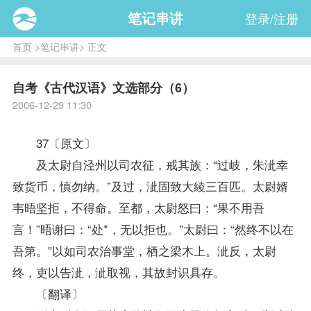
笔记串讲
登录/注册
首页
>
笔记串讲
> 正文
自考《古代汉语》文选部分（6）
2006-12-29 11:30
37〔原文〕
及太尉自泾州以司农征，戒其族：“过岐，朱泚幸
致货币，慎勿纳。”及过，泚固致大綾三百匹。太尉婿
韦晤坚拒，不得命。至都，太尉怒曰：“果不用吾
言！”晤谢曰：“处*，无以拒也。”太尉曰：“然终不以在
吾第。”以如司农治事堂，栖之梁木上。泚反，太尉
终，吏以告泚，泚取视，其故封识具存。
〔翻译〕