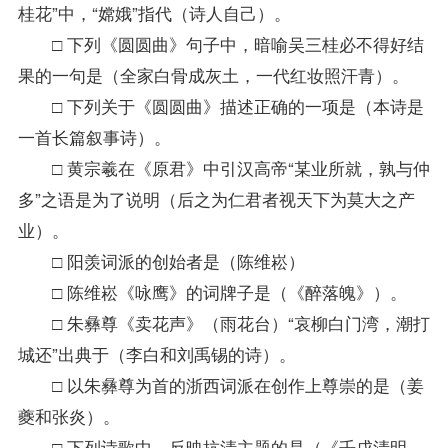
桂花”中，“嫦娥”指代（诗人自己）。
□ 下列《圆圆曲》句子中，暗喻吴三桂必不得好结
果的一句是（全家白骨成灰土，一代红妆照汗青）。
□ 下列关于《圆圆曲》描述正确的一项是（本诗是
一首长篇叙事诗）。
□ 黄宗羲在《原君》中引汉高帝“某业所就，孰与仲
多”之语是为了说明（后之为仁君者视天下为莫大之产
业）。
□ 阳羡词派的创始者是（陈维崧）
□ 陈维崧《咏鹰》的词牌子是（《醉落魄》）。
□ 朱彝尊《卖花声》（雨花台）“哀柳白门湾，潮打
城还”出典于（李白和刘禹锡的诗）。
□ 以朱彝尊为首的浙西词派在创作上尊崇的是（姜
夔和张炎）。
□ 下列诗歌中，反映抗清主题的是（《壬戌清明