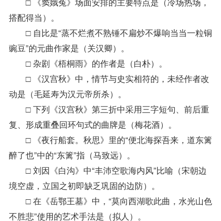
□ 《窦娥冤》场面安排的主要特点是（冷场热场，
搭配得当）。
□ 自比是“蒸不烂煮不熟锤不扁炒不爆响当当一粒铜
豌豆”的元曲作家是（关汉卿）。
□ 杂剧《梧桐雨》的作者是（白朴）。
□ 《汉宫秋》中，情节与史实相符的，未经作者改
动是（毛延寿为汉元帝所杀）。
□ 下列《汉宫秋》第三折中采用三字短句、前后重
复、形成重叠回环句式的曲牌是（梅花酒）。
□ 《夜行船套。秋思》里的“便北海探吾来，道东篱
醉了也”中的“东篱”指（马致远）。
□ 刘因《白沟》中“丰沛空歌海内风”比喻（宋朝边
境空虚，立国之初即缺乏巩固的边防）。
□ 在《岳鄂王墓》中，“莫向西湖歌此曲，水光山色
不胜悲”使用的艺术手法是（拟人）。