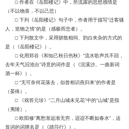
□ 作者在《岳阳楼记》中，所流露的思想感情是
（不以物喜，不以己悲）
□ 下列《岳阳楼记》句子中，作者用于描写“迁客骚
人，览物之情”的是（感极而悲者）。
□ 下列散文中，采用骈散相间、韵白夹杂的方式的
是（《岳阳楼记》）。
□ 化用郑谷《和知己秋日伤秋》“流水歌声共不回，
去年天气旧池台”诗意的词作是（《浣溪沙。一曲新词
酒一杯》）。
□ “无可奈何花落去，似曾相识燕归来”的作者是
（晏殊）。
□ 《戏答元珍》“二月山城未见花”中的“山城”是指
（夷陵）。
□ 欧阳修“离愁渐远渐无穷，迢迢不断如春水”，这
首词的词牌名是（《踏莎行》）。