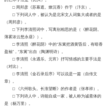
□ 周邦彦《苏幕遮。燎沉香》作于（汴京）。
□ 下列词人中，被认为是北宋文人词集大成者的是
（周邦彦）。
□ 下列李清照词中，写离别相思的是（《醉花阴。
薄雾浓云愁永昼》）。
□ 李清照《醉花阴》中的“东篱把酒黄昏后，有暗香
盈袖”，“东篱”出自（陶渊明诗）。
□ 李清照《永遇乐。元宵》抒写情感的主要手法是
（对比）。
□ 李清照《金石录后序》可以说是一篇（自传文
章）。
□ 《六州歌头。长淮望断》的作者是（张孝祥）。
□ 下列诗人中，诗能自成一家，被人称为诚斋体的
是（杨万里）。