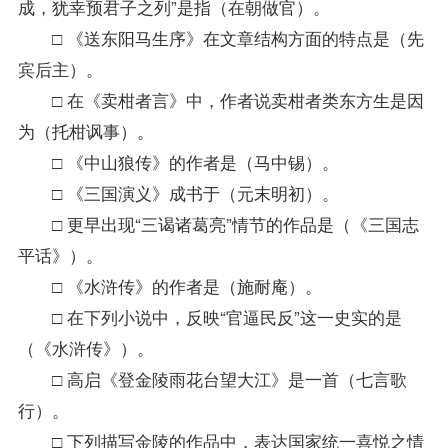
成，犹幸预君子之列”是指（在朝做官）。
□ 《送东阳马生序》在文章结构方面的特点是（先
宾后主）。
□ 在《卖柑者言》中，作者说卖柑者类东方生是因
为（托柑讽事）。
□ 《中山狼传》的作者是（马中锡）。
□ 《三国演义》成书于（元末明初）。
□ 更早出现“三谒诸葛亮”情节的作品是（《三国志
平话》）。
□ 《水浒传》的作者是（施耐庵）。
□ 在下列小说中，反映“官逼民反”这一史实的是
（《水浒传》）。
□ 高启《登金陵雨花台望大江》是一首（七言歌
行）。
□ 下列描写金陵的作品中，表达国家统一喜悦之情