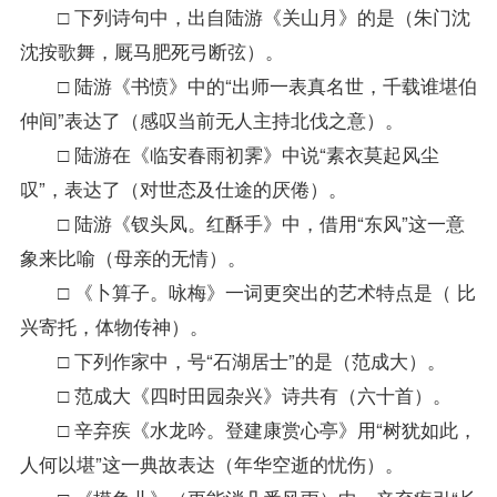
□ 下列诗句中，出自陆游《关山月》的是（朱门沈
沈按歌舞，厩马肥死弓断弦）。
□ 陆游《书愤》中的“出师一表真名世，千载谁堪伯
仲间”表达了（感叹当前无人主持北伐之意）。
□ 陆游在《临安春雨初霁》中说“素衣莫起风尘
叹”，表达了（对世态及仕途的厌倦）。
□ 陆游《钗头凤。红酥手》中，借用“东风”这一意
象来比喻（母亲的无情）。
□ 《卜算子。咏梅》一词更突出的艺术特点是（ 比
兴寄托，体物传神）。
□ 下列作家中，号“石湖居士”的是（范成大）。
□ 范成大《四时田园杂兴》诗共有（六十首）。
□ 辛弃疾《水龙吟。登建康赏心亭》用“树犹如此，
人何以堪”这一典故表达（年华空逝的忧伤）。