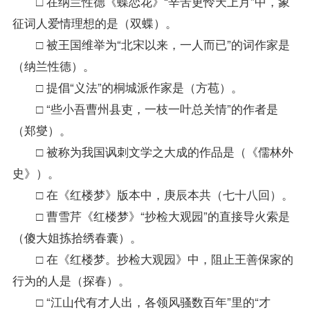
□ 在纳兰性德《蝶恋花》“辛苦更怜天上月”中，象
征词人爱情理想的是（双蝶）。
□ 被王国维举为“北宋以来，一人而已”的词作家是
（纳兰性德）。
□ 提倡“义法”的桐城派作家是（方苞）。
□ “些小吾曹州县吏，一枝一叶总关情”的作者是
（郑燮）。
□ 被称为我国讽刺文学之大成的作品是（《儒林外
史》）。
□ 在《红楼梦》版本中，庚辰本共（七十八回）。
□ 曹雪芹《红楼梦》“抄检大观园”的直接导火索是
（傻大姐拣拾绣春囊）。
□ 在《红楼梦。抄检大观园》中，阻止王善保家的
行为的人是（探春）。
□ “江山代有才人出，各领风骚数百年”里的“才