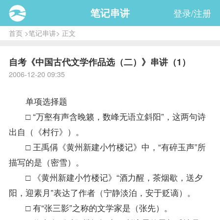
笔记串讲
登录/注册
首页
>
笔记串讲
> 正文
自考《中国古代文学作品选（二）》串讲（1）
2006-12-20 09:35
单项选择题
□ “万壑有声含晚籁，数峰无语立斜阳”，这两句诗
出自（《村行》）。
□ 王禹偁《黄州新建小竹楼记》中，“有碎玉声”所
描写的是（密雪）。
□ 《黄州新建小竹楼记》“酒力醒，茶烟歇，送夕
阳，迎素月”表达了作者（宁静淡泊，安于贬谪）。
□ 有“张三影”之称的文学家是（张先）。