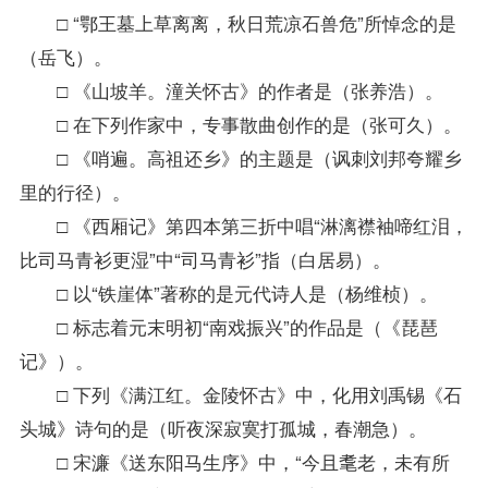
□ “鄂王墓上草离离，秋日荒凉石兽危”所悼念的是
（岳飞）。
□ 《山坡羊。潼关怀古》的作者是（张养浩）。
□ 在下列作家中，专事散曲创作的是（张可久）。
□ 《哨遍。高祖还乡》的主题是（讽刺刘邦夸耀乡
里的行径）。
□ 《西厢记》第四本第三折中唱“淋漓襟袖啼红泪，
比司马青衫更湿”中“司马青衫”指（白居易）。
□ 以“铁崖体”著称的是元代诗人是（杨维桢）。
□ 标志着元末明初“南戏振兴”的作品是（《琵琶
记》）。
□ 下列《满江红。金陵怀古》中，化用刘禹锡《石
头城》诗句的是（听夜深寂寞打孤城，春潮急）。
□ 宋濂《送东阳马生序》中，“今且耄老，未有所