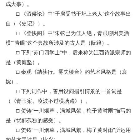
成大事）。
□ 《留侯论》中“子房受书于圯上老人”这个故事出
自（《史记》）。
□ 《登快阁》中“朱弦已为佳人绝，青眼聊因美酒
横”“青眼”这个典故所涉及的古人是（阮籍）。
□ 下列“苏门四学士”中，后来称为江西诗派宗师的
是（黄庭坚）。
□ 秦观《踏莎行。雾失楼台》的艺术风格是（哀
婉）。
□ 下列词作中，善用设问指引情景的一首词是
（《青玉案。凌波不过横塘路》）。
□ 贺铸“一川烟草，满城风絮，梅子黄时雨”描写的
是（忧郁孤独的感受）。
□ 贺铸“一川烟草，满城风絮，梅子黄时雨”所运用
的艺术手法是（比兴）。