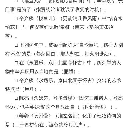
□ 《摸鱼儿》（更能消几番风雨）中，辛弃疾引“长
门事”是为了（指责统治者耽误了收复的时机）。
□ 辛弃疾《摸鱼儿》（更能消几番风雨）中“惜春常
怕花开早，何况落红无数”象征（南宋国势的萧条冷
落）。
□ 下列词句中，被梁启超称为“自怜幽独，伤心人别
有怀抱”的是（蓦然回首，那人却在，灯火阑珊处）。
□ 在《永遇乐。京口北固亭怀古》中，所列举的人
物中辛弃疾用以自喻的是（廉颇）。
□ 辛弃疾《永遇乐。京口北固亭怀古》突出的艺术
特点是（用典）。
□ 陈亮《念奴娇。登多景楼》“因笑王谢诸人，登高
怀远，也学英雄涕”这个典故出自（《世说新语》 ）。
□ 姜夔《扬州慢》（淮左名都）化用了杜牧诗句的
是（二十四桥仍在，波心荡冷月无声）。