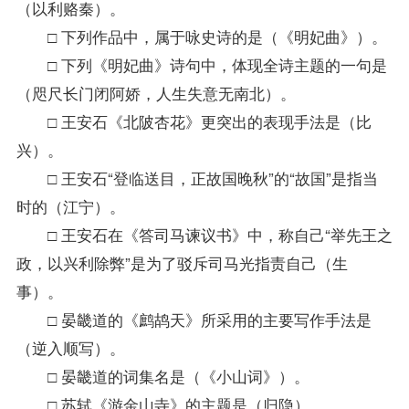
（以利赂秦）。
□ 下列作品中，属于咏史诗的是（《明妃曲》）。
□ 下列《明妃曲》诗句中，体现全诗主题的一句是
（咫尺长门闭阿娇，人生失意无南北）。
□ 王安石《北陂杏花》更突出的表现手法是（比
兴）。
□ 王安石“登临送目，正故国晚秋”的“故国”是指当
时的（江宁）。
□ 王安石在《答司马谏议书》中，称自己“举先王之
政，以兴利除弊”是为了驳斥司马光指责自己（生
事）。
□ 晏畿道的《鹧鸪天》所采用的主要写作手法是
（逆入顺写）。
□ 晏畿道的词集名是（《小山词》）。
□ 苏轼《游金山寺》的主题是（归隐）。