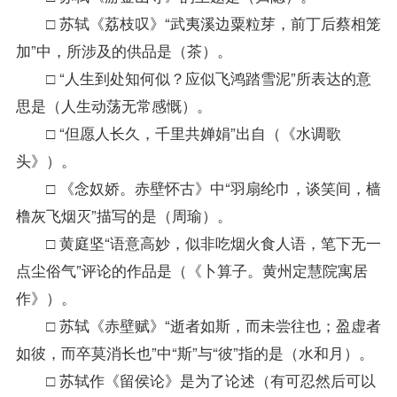
□ 苏轼《荔枝叹》“武夷溪边粟粒芽，前丁后蔡相笼
加”中，所涉及的供品是（茶）。
□ “人生到处知何似？应似飞鸿踏雪泥”所表达的意
思是（人生动荡无常感慨）。
□ “但愿人长久，千里共婵娟”出自（《水调歌
头》）。
□ 《念奴娇。赤壁怀古》中“羽扇纶巾，谈笑间，樯
橹灰飞烟灭”描写的是（周瑜）。
□ 黄庭坚“语意高妙，似非吃烟火食人语，笔下无一
点尘俗气”评论的作品是（《卜算子。黄州定慧院寓居
作》）。
□ 苏轼《赤壁赋》“逝者如斯，而未尝往也；盈虚者
如彼，而卒莫消长也”中“斯”与“彼”指的是（水和月）。
□ 苏轼作《留侯论》是为了论述（有可忍然后可以