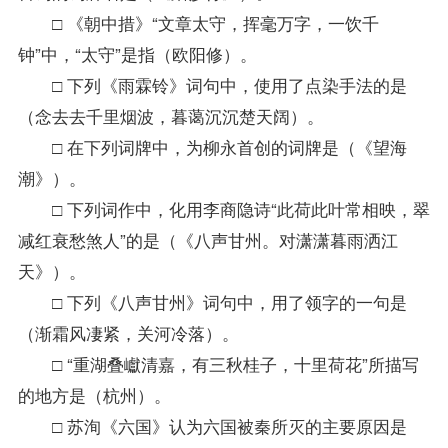
□ 《朝中措》“文章太守，挥毫万字，一饮千
钟”中，“太守”是指（欧阳修）。
□ 下列《雨霖铃》词句中，使用了点染手法的是
（念去去千里烟波，暮蔼沉沉楚天阔）。
□ 在下列词牌中，为柳永首创的词牌是（《望海
潮》）。
□ 下列词作中，化用李商隐诗“此荷此叶常相映，翠
减红衰愁煞人”的是（《八声甘州。对潇潇暮雨洒江
天》）。
□ 下列《八声甘州》词句中，用了领字的一句是
（渐霜风凄紧，关河冷落）。
□ “重湖叠巘清嘉，有三秋桂子，十里荷花”所描写
的地方是（杭州）。
□ 苏洵《六国》认为六国被秦所灭的主要原因是