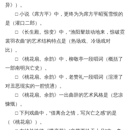
异》）。
□ 小说《席方平》中，更终为为席方平昭冤雪恨的
是（灌口二郎）。
□ 《长生殿。惊变》中，“渔阳鼙鼓动地来，惊破霓
裳羽衣曲”的艺术结构特点是（热场戏、冷场戏对
比）。
□ 《桃花扇。余韵》中，柳敬亭一段唱词（概括了
一部南明兴亡史）。
□ 《桃花扇。余韵》中，老赞礼一段唱词（渲泄了
对丑恶现实的一腔愤懑）。
□ 《桃花扇。余韵》一出曲辞的艺术风格是（悲凉
慷慨）。
□ 下列戏曲中，“借离合之情，写兴亡之感”的是
（《桃花扇》）。