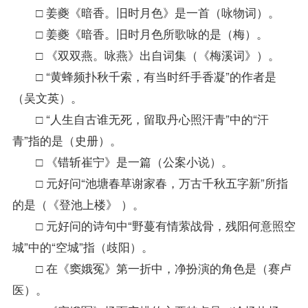
□ 姜夔《暗香。旧时月色》是一首（咏物词）。
□ 姜夔《暗香。旧时月色所歌咏的是（梅）。
□ 《双双燕。咏燕》出自词集（《梅溪词》）。
□ “黄蜂频扑秋千索，有当时纤手香凝”的作者是
（吴文英）。
□ “人生自古谁无死，留取丹心照汗青”中的“汗
青”指的是（史册）。
□ 《错斩崔宁》是一篇（公案小说）。
□ 元好问“池塘春草谢家春，万古千秋五字新”所指
的是（《登池上楼》 ）。
□ 元好问的诗句中“野蔓有情萦战骨，残阳何意照空
城”中的“空城”指（歧阳）。
□ 在《窦娥冤》第一折中，净扮演的角色是（赛卢
医）。