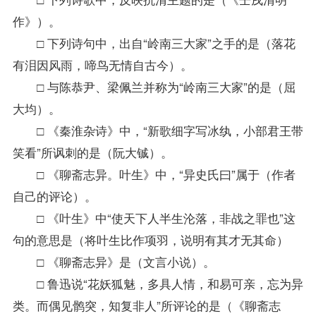
作》）。
□ 下列诗句中，出自“岭南三大家”之手的是（落花
有泪因风雨，啼鸟无情自古今）。
□ 与陈恭尹、梁佩兰并称为“岭南三大家”的是（屈
大均）。
□ 《秦淮杂诗》中，“新歌细字写冰纨，小部君王带
笑看”所讽刺的是（阮大铖）。
□ 《聊斋志异。叶生》中，“异史氏曰”属于（作者
自己的评论）。
□ 《叶生》中“使天下人半生沦落，非战之罪也”这
句的意思是（将叶生比作项羽，说明有其才无其命）
□ 《聊斋志异》是（文言小说）。
□ 鲁迅说“花妖狐魅，多具人情，和易可亲，忘为异
类。而偶见鹘突，知复非人”所评论的是（《聊斋志