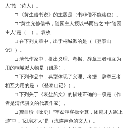
人”指（诗人）。
□ 《黄生借书说》的主题是（书非借不能读也）。
□ “黄生允修借书，随园主人授以书而告之”中“随园
主人”是（ ）。袁枚
□ 在下列文章中，出于桐城派的是（《登泰山
记》）。
□ 清代作家中，提出义理、考据、辞章三者相互为
用的桐城派人物是（姚鼐）。
□ 下列作品中，典型体现了义理、考据、辞章三者
相互为用的是（《登泰山记》）。
□ 下列关于《哀盐船文》的描述正确的一项是（作
者是清代骈文的代表作家）。
□ 龚自珍《咏史》“牢盆狎客操全算，团扇才人踞上
游”中，“团扇才人”是（流连声色的文人）。