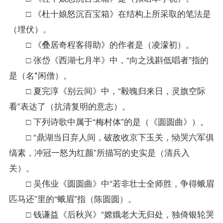
□ 《杜十娘怒沉百宝箱》在结构上所采取的笔法是
（埋伏）。
□ 《叠居奇程客得助》的作者是（凌濛初）。
□ 张岱《西湖七月半》中，“向之浅斟低唱者”指的
是（名*闲僧）。
□ 夏完淳《别云间》中，“毅魄归来日，灵旗空际
看”表达了（抗清复明的意志）。
□ 下列诗歌中属于“梅村体”的是（《圆圆曲》）。
□ “鼎湖当日弃人间，破敌收京下玉关，恸哭六军俱
缟素，冲冠一怒为红颜”所描写的史实是（清兵入
关）。
□ 吴伟业《圆圆曲》中“若非壮士全师胜，争得蛾眉
匹马还”里的“蛾眉”指（陈圆圆）。
□ 钱谦益《后秋兴》“嫦娥老大无归处，独倚银轮哭