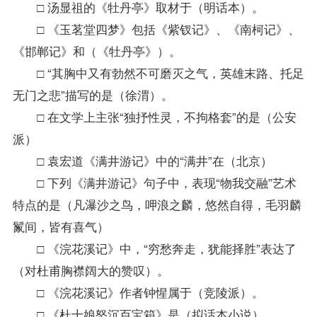
□ 汤显祖的《牡丹亭》取材于（明话本）。
□ 《玉茗堂四梦》包括《紫钗记》、《南柯记》、
《邯郸记》和（《牡丹亭》）。
□ “其胸中又有勃然不可磨灭之气，英雄末路、托足
无门之悲”描写的是（徐渭）。
□ 在文学上主张“独抒性灵，不拘格套”的是（公安
派）
□ 袁宏道《满井游记》中的“满井”在（北京）
□ 下列《满井游记》句子中，表现“物我交融”艺术
特点的是（凡瀑沙之鸟，呷浪之麟，悠然自得，毛羽麟
鬣间，皆有喜气）
□ 《浣花溪记》中，“穷愁奔走，犹能择胜”表达了
（对杜甫胸襟阔大的赞叹）。
□ 《浣花溪记》作者钟惺属于（竞陵派）。
□ 《杜十娘怒沉百宝箱》是（拟话本小说）。