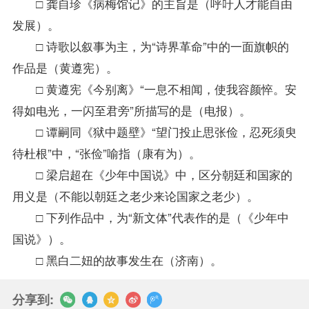
□ 龚自珍《病梅馆记》的主旨是（呼吁人才能自由
发展）。
□ 诗歌以叙事为主，为“诗界革命”中的一面旗帜的
作品是（黄遵宪）。
□ 黄遵宪《今别离》“一息不相闻，使我容颜悴。安
得如电光，一闪至君旁”所描写的是（电报）。
□ 谭嗣同《狱中题壁》“望门投止思张俭，忍死须臾
待杜根”中，“张俭”喻指（康有为）。
□ 梁启超在《少年中国说》中，区分朝廷和国家的
用义是（不能以朝廷之老少来论国家之老少）。
□ 下列作品中，为“新文体”代表作的是（《少年中
国说》）。
□ 黑白二妞的故事发生在（济南）。
分享到: