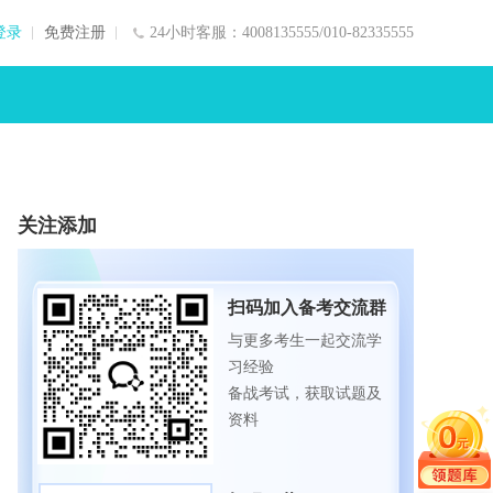
登录
免费注册
24小时客服：4008135555/010-82335555
关注添加
扫码加入备考交流群
与更多考生一起交流学
习经验
备战考试，获取试题及
资料