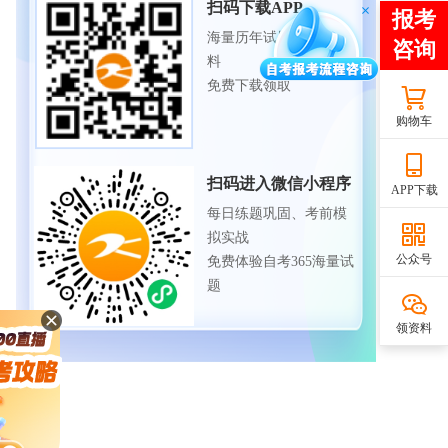
扫码下载APP
海量历年试题、备考资
料
免费下载领取
购物车
扫码进入微信小程序
APP下载
每日练题巩固、考前模
拟实战
公众号
免费体验自考365海量试
题
领资料