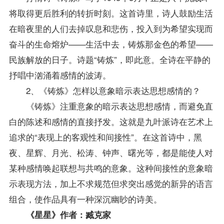
将取得更后胜利的转折时刻。这首诗里，诗人鼓励生活
在暗夜里的人们去掉叹息和悲伤，投入到为希望实现而
奋斗的生命熔炉——生活中去，铸炼那金色的希望——
民族解放的日子。诗题“铸炼”，即此意。全诗在平静的
抒唱中汹涌着感情的波涛。
2、《铸炼》怎样以意象暗示表达思想感情的？
《铸炼》注重意象的暗示表达思想感情，而避免直
白的陈述和感情的直接抒发。这就是九叶派诗在艺术上
追求的“表现上的客观性和间接性”。在这首诗中，黑
夜、星辉、月光、松涛、钟声、曙光等，都是能使人对
某种感情唤起联想与共鸣的意象。这种间接性的意象暗
示表现方法，加上不求规范但求突出感觉的新异的语言
组合，使作品具有一种深沉幽眇的诗美。
《星星》作者：臧克家