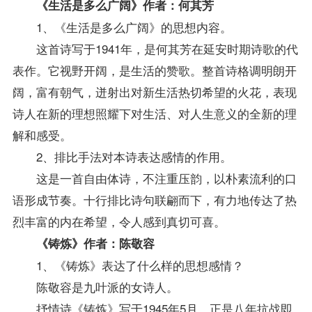
《生活是多么广阔》作者：何其芳
1、《生活是多么广阔》的思想内容。
这首诗写于1941年，是何其芳在延安时期诗歌的代
表作。它视野开阔，是生活的赞歌。整首诗格调明朗开
阔，富有朝气，迸射出对新生活热切希望的火花，表现
诗人在新的理想照耀下对生活、对人生意义的全新的理
解和感受。
2、排比手法对本诗表达感情的作用。
这是一首自由体诗，不注重压韵，以朴素流利的口
语形成节奏。十行排比诗句联翩而下，有力地传达了热
烈丰富的内在希望，令人感到真切可喜。
《铸炼》作者：陈敬容
1、《铸炼》表达了什么样的思想感情？
陈敬容是九叶派的女诗人。
抒情诗《铸炼》写于1945年5月，正是八年抗战即