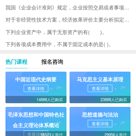
我国《企业会计准则》规定，企业按照交易或者事项的经济特征确定
对于非经营性技术方案，经济效果评价主要分析拟定方案的( )。
下列企业资产中，属于无形资产的有( )。
下列各项成本费用中，不属于固定成本的是( )。
热门课程
报名咨询
中国近现代史纲要
马克思主义基本原理
查看详情
查看详情
14888人已购买
23888人已购买
毛泽东思想和中国特色社
思想道德与法治
查看详情
会主义理论体系概论
查看详情
16523人学过
29956人学过