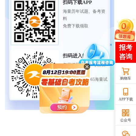
扫码下载APP
海量历年试题、备考资
料
免费下载领取
扫码进入微信小程序
每日练题巩固、考前模
拟实战
购物车
免费体验自考365海量试
题
APP下载
公众号