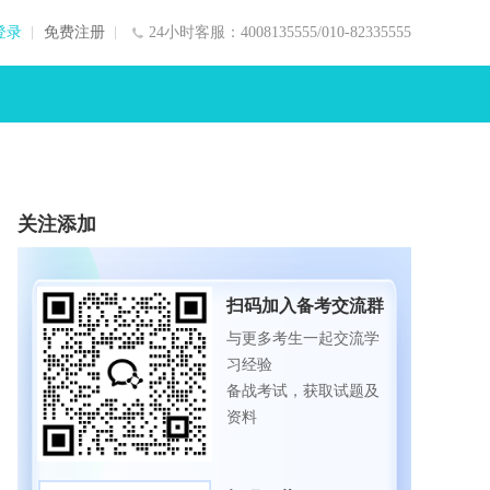
登录
免费注册
24小时客服：4008135555/010-82335555
关注添加
扫码加入备考交流群
与更多考生一起交流学
习经验
备战考试，获取试题及
资料