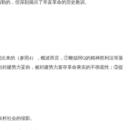
勒的，但深刻揭示了辛亥革命的历史教训。
来的（参照4），概述而言，①鞭挞阿Q的精神胜利法等落
与封建势力妥协，被封建势力篡夺革命果实的不彻底性；③提
。
农村社会的缩影。