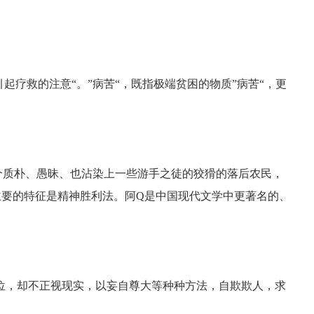
疗救的注意“。”病苦“，既指极端贫困的物质”病苦“，更
质朴、愚昧、也沾染上一些游手之徒的狡猾的落后农民，
主要的特征是精神胜利法。阿Q是中国现代文学中更著名的、
，却不正视现实，以妄自尊大等种种方法，自欺欺人，求