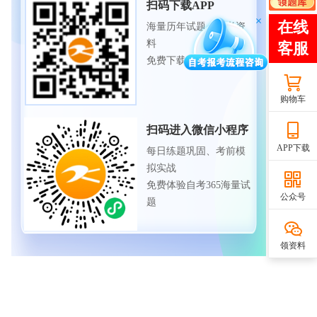
扫码下载APP
海量历年试题、备考资
料
免费下载领取
购物车
扫码进入微信小程序
APP下载
每日练题巩固、考前模
拟实战
免费体验自考365海量试
公众号
题
领资料