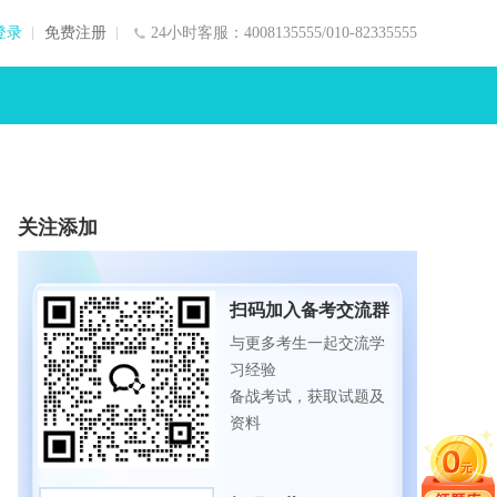
登录
免费注册
24小时客服：4008135555/010-82335555
关注添加
扫码加入备考交流群
与更多考生一起交流学
习经验
备战考试，获取试题及
资料