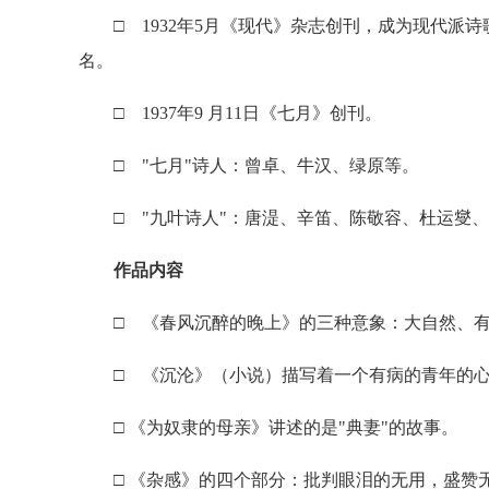
□ 1932年5月《现代》杂志创刊，成为现代派诗
名。
□ 1937年9 月11日《七月》创刊。
□ "七月"诗人：曾卓、牛汉、绿原等。
□ "九叶诗人"：唐湜、辛笛、陈敬容、杜运燮、
作品内容
□ 《春风沉醉的晚上》的三种意象：大自然、有
□ 《沉沦》（小说）描写着一个有病的青年的心
□ 《为奴隶的母亲》讲述的是"典妻"的故事。
□ 《杂感》的四个部分：批判眼泪的无用，盛赞无