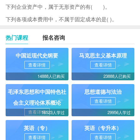
下列企业资产中，属于无形资产的有( )。
下列各项成本费用中，不属于固定成本的是( )。
热门课程
报名咨询
中国近现代史纲要
马克思主义基本原理
查看详情
查看详情
14888人已购买
23888人已购买
毛泽东思想和中国特色社
思想道德与法治
查看详情
会主义理论体系概论
查看详情
16523人学过
29956人学过
英语（专）
英语（专升本）
查看详情
查看详情