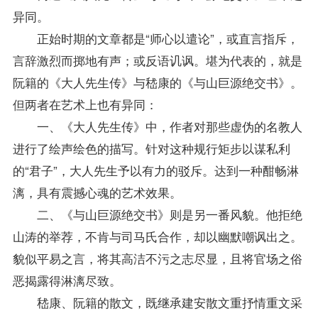
异同。
正始时期的文章都是“师心以遣论”，或直言指斥，
言辞激烈而掷地有声；或反语讥讽。堪为代表的，就是
阮籍的《大人先生传》与嵇康的《与山巨源绝交书》。
但两者在艺术上也有异同：
一、《大人先生传》中，作者对那些虚伪的名教人
进行了绘声绘色的描写。针对这种规行矩步以谋私利
的“君子”，大人先生予以有力的驳斥。达到一种酣畅淋
漓，具有震撼心魂的艺术效果。
二、《与山巨源绝交书》则是另一番风貌。他拒绝
山涛的举荐，不肯与司马氏合作，却以幽默嘲讽出之。
貌似平易之言，将其高洁不污之志尽显，且将官场之俗
恶揭露得淋漓尽致。
嵇康、阮籍的散文，既继承建安散文重抒情重文采