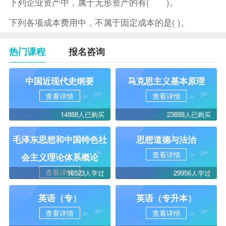
下列企业资产中，属于无形资产的有( )。
下列各项成本费用中，不属于固定成本的是( )。
热门课程
报名咨询
中国近现代史纲要
马克思主义基本原理
查看详情
查看详情
14888人已购买
23888人已购买
毛泽东思想和中国特色社
思想道德与法治
查看详情
会主义理论体系概论
查看详情
16523人学过
29956人学过
英语（专）
英语（专升本）
查看详情
查看详情