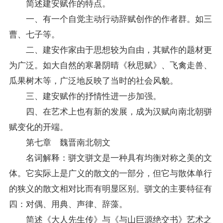
简述建安赋作的特点。
一、有一个自觉主动行动辞赋创作的作者群。如三
曹、七子等。
二、建安作家由于思想较为自由，其赋作的题材更
为广泛。如大自然的寒暑阴晴《秋思赋》、飞禽走兽、
瓜果树木等，广泛地反映了当时的社会风貌。
三、建安赋作的抒情性进一步加强。
四、在艺术上也有新的发展，成为汉赋向南北朝骈
赋变化的开端。
第七章 魏晋南北朝文
名词解释：骈文骈文是一种具有均衡对称之美的文
体。它实际上是广义的散文的一部分，但它与散体单行
的狭义的散文相对比而有明显区别。骈文的主要特征有
四：对偶、用典、声律、辞藻。
简述《大人先生传》与《与山巨源绝交书》艺术之