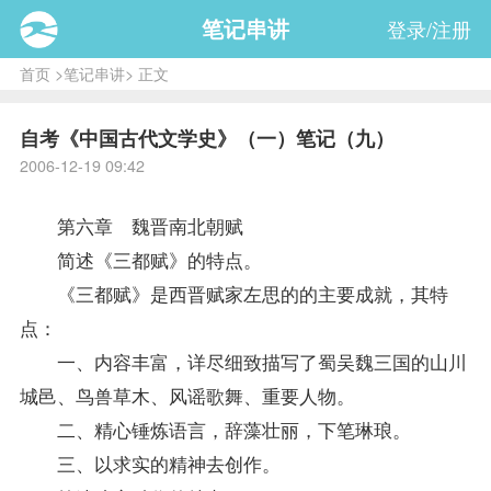
笔记串讲
登录/注册
首页
>
笔记串讲
> 正文
自考《中国古代文学史》（一）笔记（九）
2006-12-19 09:42
第六章 魏晋南北朝赋
简述《三都赋》的特点。
《三都赋》是西晋赋家左思的的主要成就，其特
点：
一、内容丰富，详尽细致描写了蜀吴魏三国的山川
城邑、鸟兽草木、风谣歌舞、重要人物。
二、精心锤炼语言，辞藻壮丽，下笔琳琅。
三、以求实的精神去创作。