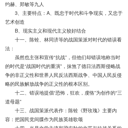
约赫、郑敏等九人
3、主要特点：A、既忠于时代和斗争现实，又忠于
艺术创造
B、现实主义和现代主义较好结合
十一、陈铨、林同济等的战国策派对时代的错误看
法：
虽然也主张和宣传“抗战”，但他们却错误地称当时
的时代是“战国时代的重演”，抹煞了德日法西斯侵略战
争的非正义性和世界人民反法西斯战争、中国人民反侵
略的民族解放战争的正义性的根本区别。
十二、错误地提倡“恐怖，狂欢，虔恪”为创作的“三
道母题”
十三、战国策派代表作：陈铨《野玫瑰》主要内
容：把国民党间牒作为民族英雄歌颂
十四、当是文学主流和梁实秋的文艺与抗战关系的