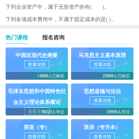
下列企业资产中，属于无形资产的有( )。
下列各项成本费用中，不属于固定成本的是( )。
热门课程
报名咨询
中国近现代史纲要
马克思主义基本原理
查看详情
查看详情
14888人已购买
23888人已购买
毛泽东思想和中国特色社
思想道德与法治
查看详情
会主义理论体系概论
查看详情
16523人学过
29956人学过
英语（专）
英语（专升本）
查看详情
查看详情