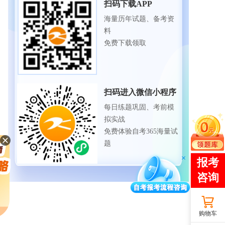
扫码下载APP
海量历年试题、备考资
料
免费下载领取
扫码进入微信小程序
每日练题巩固、考前模
拟实战
免费体验自考365海量试
题
购物车