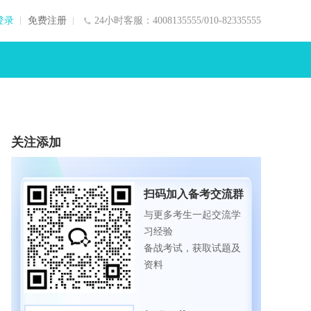
登录
免费注册
24小时客服：4008135555/010-82335555
关注添加
扫码加入备考交流群
与更多考生一起交流学
习经验
备战考试，获取试题及
资料