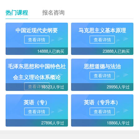
热门课程
报名咨询
中国近现代史纲要
马克思主义基本原理
查看详情
查看详情
14888人已购买
23888人已购买
毛泽东思想和中国特色社
思想道德与法治
查看详情
会主义理论体系概论
查看详情
16523人学过
29956人学过
英语（专）
英语（专升本）
查看详情
查看详情
27896人学过
18866人学过