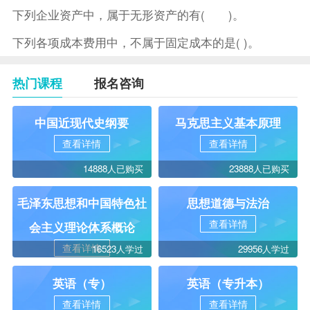
下列企业资产中，属于无形资产的有( )。
下列各项成本费用中，不属于固定成本的是( )。
热门课程
报名咨询
中国近现代史纲要
马克思主义基本原理
查看详情
查看详情
14888人已购买
23888人已购买
毛泽东思想和中国特色社
思想道德与法治
查看详情
会主义理论体系概论
查看详情
16523人学过
29956人学过
英语（专）
英语（专升本）
查看详情
查看详情