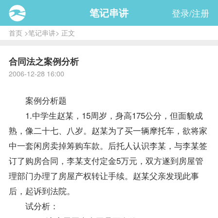
笔记串讲
登录/注册
首页
>
笔记串讲
> 正文
合同法之案例分析
2006-12-28 16:00
案例分析题
1.中学生赵某，15周岁，身高175公分，但面貌成
熟，像二十七、八岁。赵某为了买一辆摩托车，欲将家
中一套闲房卖掉筹购车款。后托人认识李某，与李某签
订了购房合同，李某支付定金5万元，双方遂到房屋管
理部门办理了房屋产权转让手续。赵某父亲发现此事
后，起诉到法院。
试分析：