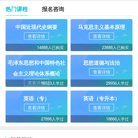
热门课程
报名咨询
中国近现代史纲要
马克思主义基本原理
查看详情
查看详情
14888人已购买
23888人已购买
毛泽东思想和中国特色社
思想道德与法治
查看详情
会主义理论体系概论
查看详情
16523人学过
29956人学过
英语（专）
英语（专升本）
查看详情
查看详情
27896人学过
18866人学过