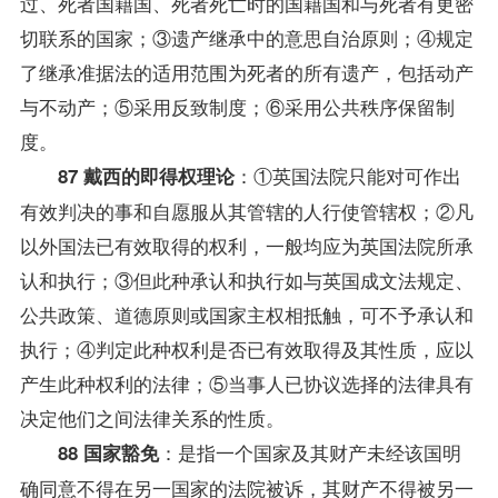
过、死者国籍国、死者死亡时的国籍国和与死者有更密
切联系的国家；③遗产继承中的意思自治原则；④规定
了继承准据法的适用范围为死者的所有遗产，包括动产
与不动产；⑤采用反致制度；⑥采用公共秩序保留制
度。
：①英国法院只能对可作出
87 戴西的即得权理论
有效判决的事和自愿服从其管辖的人行使管辖权；②凡
以外国法已有效取得的权利，一般均应为英国法院所承
认和执行；③但此种承认和执行如与英国成文法规定、
公共
政策
、道德原则或国家主权相抵触，可不予承认和
执行；④判定此种权利是否已有效取得及其性质，应以
产生此种权利的法律；⑤当事人已协议选择的法律具有
决定他们之间法律关系的性质。
：是指一个国家及其财产未经该国明
88 国家豁免
确同意不得在另一国家的法院被诉，其财产不得被另一