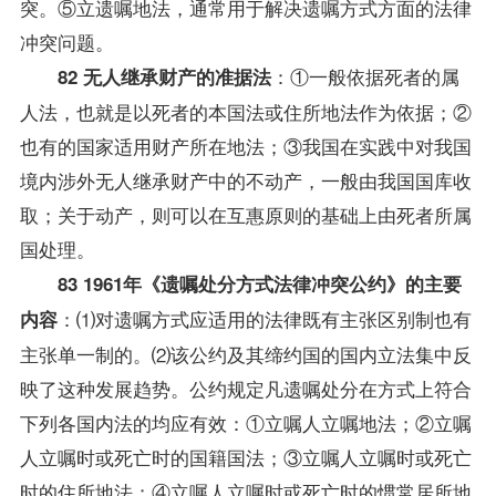
突。⑤立遗嘱地法，通常用于解决遗嘱方式方面的法律
冲突问题。
：①一般依据死者的属
82 无人继承财产的准据法
人法，也就是以死者的本国法或住所地法作为依据；②
也有的国家适用财产所在地法；③我国在实践中对我国
境内涉外无人继承财产中的不动产，一般由我国国库收
取；关于动产，则可以在互惠原则的基础上由死者所属
国处理。
83 1961年《遗嘱处分方式法律冲突公约》的主要
：⑴对遗嘱方式应适用的法律既有主张区别制也有
内容
主张单一制的。⑵该公约及其缔约国的国内立法集中反
映了这种发展趋势。公约规定凡遗嘱处分在方式上符合
下列各国内法的均应有效：①立嘱人立嘱地法；②立嘱
人立嘱时或死亡时的国籍国法；③立嘱人立嘱时或死亡
时的住所地法；④立嘱人立嘱时或死亡时的惯常居所地